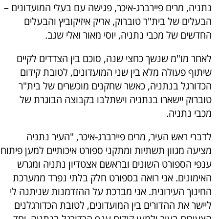
נתניה, מרים פיירברג-איכר, פגישה עם בעלי המועדונים –
הבעלים של בית"ר טוברוק, אריק איזיקוביץ והבעלים
החדשים של מכבי נתניה, יוסי מאור ואלי שגב.
לאחר מו"מ שנשך כחצי שנה, סוכם בין הצדדים לקיים
שיתוף פעולה מלא בין שני המועדונים, לטובת קידום
הכדורגל בנתניה, כאשר שחקנים מוכשרים של בית"ר
טוברוק יישארו בנתניה וישתלבו בקבוצה הבוגרת של
מכבי נתניה.
לדברי ראש העיר, מרים פיירברג-איכר, "העיר נתניה
מציעה מגוון תשתיות ומתקני ספורט איכותיים למען פיתוח
ענפי הספורט השונים ובראשם אצטדיון נתניה ומגרש
האימונים. אני רואה בספורט חלק בלתי נפרד ממערכת
החינוך העירונית. אני מברכת על ההזדמנות שניתנה לי
ליישר את ההדורים בין המועדונים, לטובת הכדורגלנים
הצעירים בעיר ולמען קידום ענף הכדורגל בנתניה. יחד