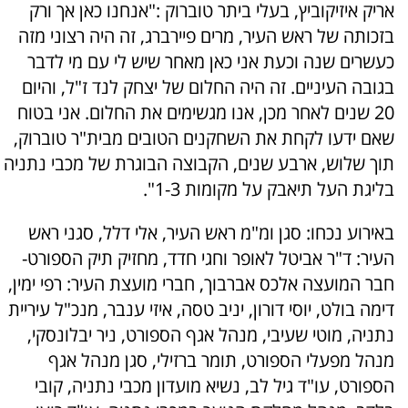
אריק איזיקוביץ, בעלי ביתר טוברוק :"אנחנו כאן אך ורק
בזכותה של ראש העיר, מרים פיירברג, זה היה רצוני מזה
כעשרים שנה וכעת אני כאן מאחר שיש לי עם מי לדבר
בגובה העיניים. זה היה החלום של יצחק לנד ז"ל, והיום
20 שנים לאחר מכן, אנו מגשימים את החלום. אני בטוח
שאם ידעו לקחת את השחקנים הטובים מבית"ר טוברוק,
תוך שלוש, ארבע שנים, הקבוצה הבוגרת של מכבי נתניה
בליגת העל תיאבק על מקומות 1-3".
באירוע נכחו: סגן ומ"מ ראש העיר, אלי דלל, סגני ראש
העיר: ד"ר אביטל לאופר וחגי חדד, מחזיק תיק הספורט-
חבר המועצה אלכס אברבוך, חברי מועצת העיר: רפי ימין,
דימה בולט, יוסי דורון, יניב טסה, איזי ענבר, מנכ"ל עיריית
נתניה, מוטי שעיבי, מנהל אגף הספורט, ניר יבלונסקי,
מנהל מפעלי הספורט, תומר ברזילי, סגן מנהל אגף
הספורט, עו"ד גיל לב, נשיא מועדון מכבי נתניה, קובי