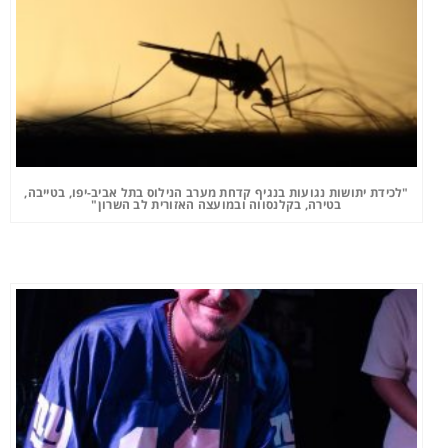
"לכידת יתושות נגועות בנגיף קדחת מערב הנילוס בתל אביב-יפו, בטייבה,
בטירה, בקלנסווה ובמועצה האזורית לב השרון"