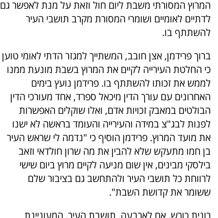
המרוץ המסורתי משבת ליום חול וזאת על מנת לאפשר גם
לדתיים לאומיים ושומרי המסורת מקרב תושבי העיר
להשתתף בו.
ברוך פרידמן, אצן חובב, המשתייך למגזר הדתי לאומי טוען
כי החלטת העירייה לקיים את המרוץ בשבת מונעת ממנו
לממש את זכותו להשתתף בו. פרידמן נועץ בימים
האחרונים עם עורך הדין מיכאל ספרד, אחד מעורכי הדין
הבולטים במאבק זכויות אדם, ואלו שוקלים האפשרות
לפנות לבג"צ במידה והעירייה והעומד בראשה לא ישנו
את מועד המרוץ. פרידמן הוסיף כי "נדמה לי שראש העיר
בן חמו מתעקש שלא להבין את מה שרון חולדאי וזאב
בילסקי מבינים, אין שום מניעה לקיים מרוץ ביום שישי
לרווחת כל תושבי העיר ולהתחשב גם בציבור שלם
ששומר את קדושת השבת".
רונית כורש, אם לארבעה, תושבת העיר, המעוניינת