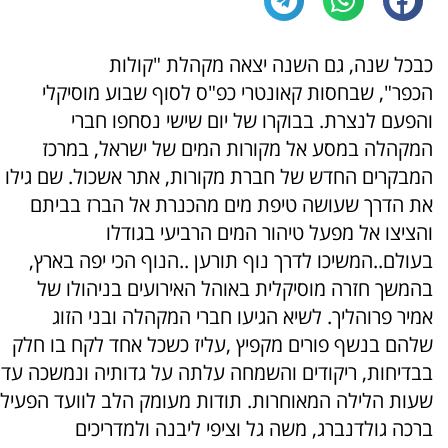
כבכל שנה, גם השנה יצאה מקהלת "קולות
הכפר", שבחסות קאונטרי כפ"ס לסוף שבוע מוסיקלי
והפעם לנצרת. בבוקרו של יום שישי נסחפו חברי
המקהלה במסע אל מקורות המים של ישראל, במרכז
המבקרים החדש של חברת מקורות, אתר אשכול. שם גילו
את הדרך שעושה טיפת מים מהכנרת אל הברז בביתם
והציצו אל מפעל טיהור המים הרביעי בגודלו
בעולם..המשיכו לדרך נוף תורען ..הנוף הכי יפה בארץ,
בהמשך חזרה מוסיקלית באוהל האירועים בניהולו של
אמיר פרוהליך. לשיא הגיעו חברי המקהלה ובני הזוג
שלהם בנשף פורים מקפיץ ,עליז כשכל אחד לקח בו חלק
בבדיחות, ריקודים והשמחה עלתה על גדותיה ונמשכה עד
שעות הלילה המאוחרות. תודות מעומק הלב לוועד הפעיל
ברכה גולדנברג, משה גל וציפי ליבנה ולמדריכים