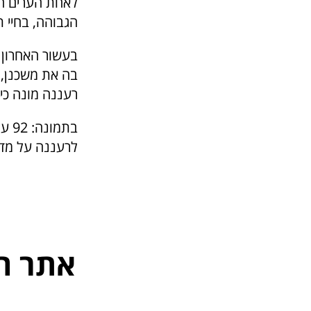
לאחת הערים המו
הגבוהה, בחיי ת
בעשור האחרון 
בה את משכנן, 
רעננה מונה כיום כ – 80 אלף תושבים,. מרביתם ילידי הא
בתמ
לרעננה על מדרג
אתר ה