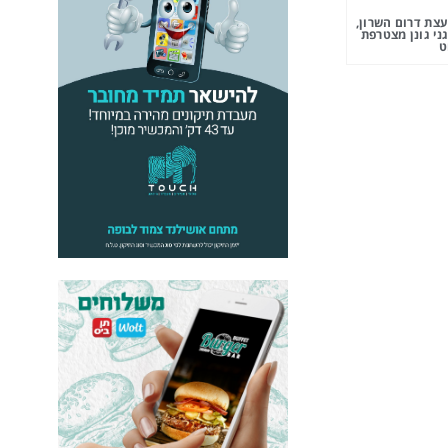
צת דרום השרון,
ני גונן מצטרפת
ט