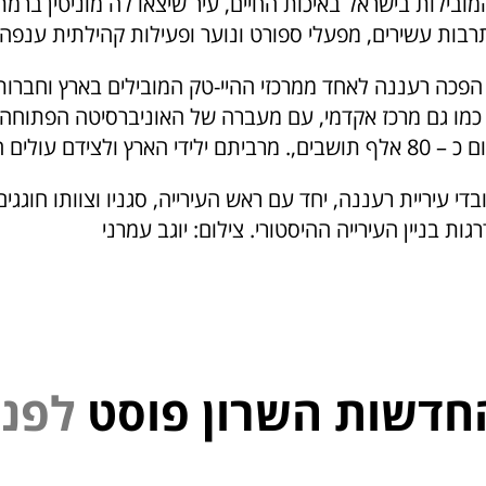
בילות בישראל באיכות החיים, עיר שיצאו לה מוניטין ברמת
רבות עשירים, מפעלי ספורט ונוער ופעילות קהילתית ענפה.
הפכה רעננה לאחד ממרכזי ההיי-טק המובילים בארץ וחברות
כמו גם מרכז אקדמי, עם מעברה של האוניברסיטה הפתוחה 
רץ ולצידם עולים חדשים.
ונה: 92 עובדי עיריית רעננה, יחד עם ראש העירייה, סגניו וצוותו חוגג
ות בניין העירייה ההיסטורי. צילום: יוגב עמרני
חדשות השרון פוסט
נ
פ
ל