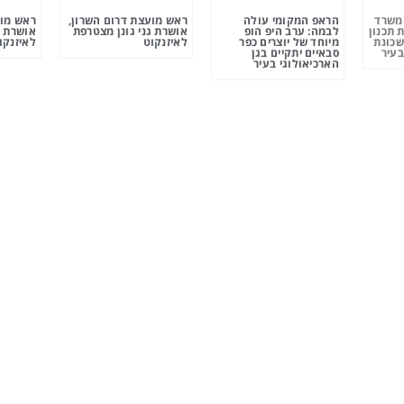
ומשרד
הראפ המקומי עולה
ראש מועצת דרום השרון,
ראש מוע
 תכנון
לבמה: ערב היפ הופ
אושרת גני גונן מצטרפת
אושרת ג
שכונת
מיוחד של יוצרים כפר
לאיזנקוט
לאיזנקו
בעיר
סבאיים יתקיים בגן
הארכיאולוגי בעיר