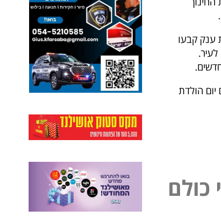
 החינוך
 ענק קבעו
לעיר.
ים יום הולדת
ל
פ
כ
ו
ל
ם
נ
י
י