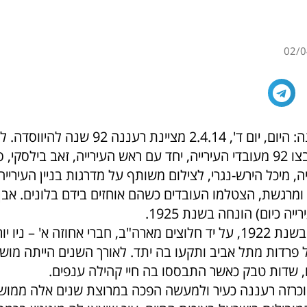
02/0
מזל טוב לרעננה: היום, יום ד', 2.4.14 מציינת רענ
המשמח, התקבצו 92 מעובדי העירייה, יחד עם ראש העירייה, זאב בילסקי, 
ה, מיכל הירש-נגרי, לצילום משותף על מדרגות בניין העירייה
ומרגשת, הצטלמו העובדים כשהם אוחזים בידם בלונים. אבן 
ייה כיום) הונחה בשנת 1925.
רעננה הוקמה בשנת 1922, על יד חלוצים מארה"ב, חברי אחוזה א' – ני
ל פרדות מתל אביב ותקעו בה יתד. לאורך השנים הייתה מו
 שדות טבק כאשר התבססו בה חיי קהילה ענפים.
נת 1981 הוכרזה רעננה כעיר ולמעשה הפכה במרוצת שנים אלה ממ