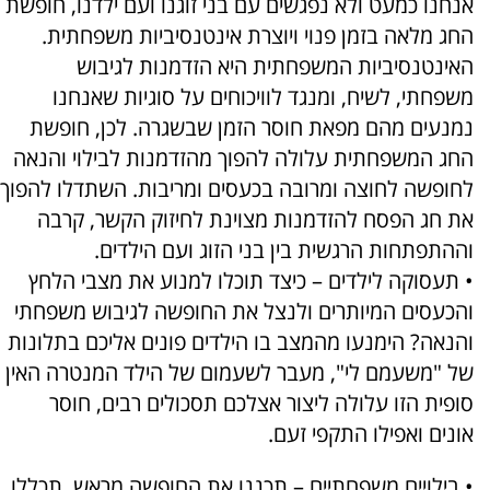
אנחנו כמעט ולא נפגשים עם בני זוגנו ועם ילדנו, חופשת
החג מלאה בזמן פנוי ויוצרת אינטנסיביות משפחתית.
האינטנסיביות המשפחתית היא הזדמנות לגיבוש
משפחתי, לשיח, ומנגד לוויכוחים על סוגיות שאנחנו
נמנעים מהם מפאת חוסר הזמן שבשגרה. לכן, חופשת
החג המשפחתית עלולה להפוך מהזדמנות לבילוי והנאה
לחופשה לחוצה ומרובה בכעסים ומריבות. השתדלו להפוך
את חג הפסח להזדמנות מצוינת לחיזוק הקשר, קרבה
וההתפתחות הרגשית בין בני הזוג ועם הילדים.
• תעסוקה לילדים – כיצד תוכלו למנוע את מצבי הלחץ
והכעסים המיותרים ולנצל את החופשה לגיבוש משפחתי
והנאה? הימנעו מהמצב בו הילדים פונים אליכם בתלונות
של "משעמם לי", מעבר לשעמום של הילד המנטרה האין
סופית הזו עלולה ליצור אצלכם תסכולים רבים, חוסר
אונים ואפילו התקפי זעם.
• בילויים משפחתיים – תכננו את החופשה מראש, תכללו