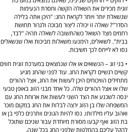
• רווקים – הרווקים שבינינו, שאינם נמצאים במערכת
זוגית מכירים את השאלה הקשה וחסרת הנעימות
שנשאלת יותר ויותר לקראת החג: "היכן אתה בלילה
הסדר"? שאלה זו יכולה ליצור מבוכה ולגרור תחושת
רחמים מצד השואל כשהתשובה לשאלה תהיה "לבד,
בבית". לשואלים, הימנעו משאלות מביכות ואלו שנשאלים
נסו לא לייחס לכך חשיבות.
• בני זוג – הנשואים או אלו שנמצאים במערכת זוגית חווים
קשיים רגשיים לקראת החג. עוד לפני שהחג מגיע
מתחילים הוויכוחים היכן לעשות את החג, אצל ההורים
שלו או אצל ההורים שלה. כל אחד מבני הזוג באופן טבעי
ינסה לשכנע את הצד השני לעשות את ארוחת החג עם
המשפחה שלו בן הזוג ירצה לבלות את החג במקום מוכר
ואהוב עליו מילדותו. נסו להיות הגונים וותרנים כלפי בן או
בת הזוג ואף קבעו מסורת מיוחדת עבור שניכם שתוכל
להקל עליכם בהחלטות שלפני החג בכל שנה.