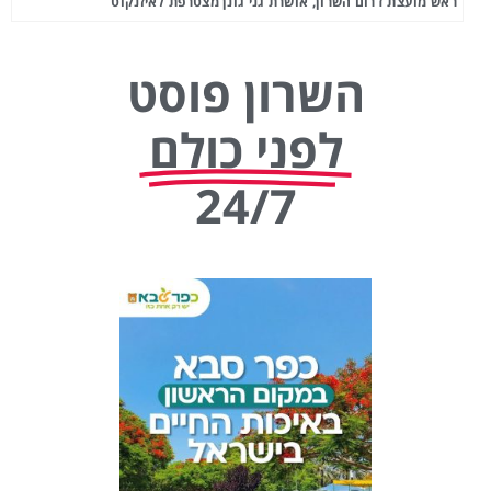
ראש מועצת דרום השרון, אושרת גני גונן מצטרפת לאיזנקוט
השרון פוסט
לפני כולם
24/7