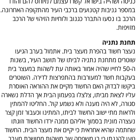
כניסה ושהייה בישראל קשרו עצמם למיוחס להם והודו
במספר גניבות קטנועים ברכבי העיר מהתקופה האחרונה.
הרכב בו נסעו התברר כגנוב ולוחיות הזיהוי של הרכב
מזויפות.
תחנת נתניה
נעצר חשוד בהפרת מעצר בית. אתמול בערב הגיעו
שוטרים מתחנת נתניה לביתו של תושב העיר, בשנות
ה-50 לחייו שהיה אמור באותה עת לשהות במעצר בית
בעקבות חשד למעורבות בהתפרצות לדירה. השוטרים
ביקשו לבדוק האם החשוד מקיים את ההוראה האוסרת
עליו לצאת מביתו, צלצלו בפעמון הבית אך הדלת נשארה
סגורה, לא היה מענה ולא נשמע קול. החליטו להמתין
ולראות מתי ישוב החשוד לביתו, המתינו וכעבור זמן קצר
נעצרה מונית בסמוך אליהם ממנה ירדו החשוד וזוגתו
שחתמה שהיא אחראית כי יקיים את מעצר הבית. החשוד
טען להגנתו כי בן משפחה שב משהות ממושכת מעבר