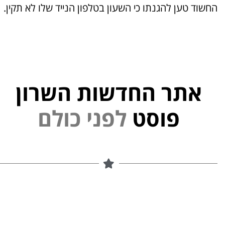
החשוד טען להגנתו כי השעון בטלפון הנייד שלו לא תקין.
אתר החדשות השרון
ל
פ
נ
י
פוסט
ל
ם
ו
כ
י