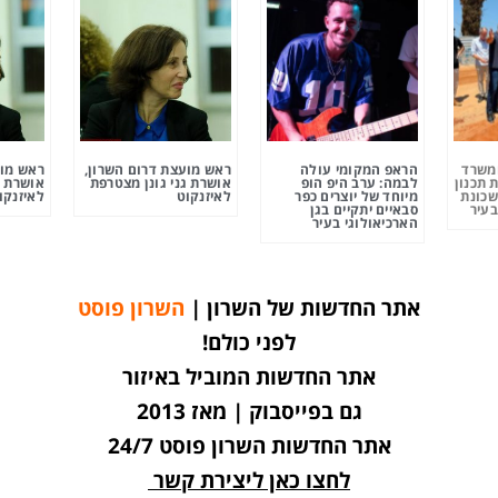
ומשרד
הראפ המקומי עולה
ראש מועצת דרום השרון,
ראש מוע
 תכנון
לבמה: ערב היפ הופ
אושרת גני גונן מצטרפת
אושרת ג
שכונת
מיוחד של יוצרים כפר
לאיזנקוט
לאיזנקו
בעיר
סבאיים יתקיים בגן
הארכיאולוגי בעיר
אתר החדשות של השרון |
השרון פוסט
לפני כולם!
אתר החדשות המוביל באיזור
גם בפייסבוק | מאז 2013
אתר החדשות השרון פוסט 24/7
לחצו כאן ליצירת קשר