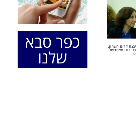
כפר סבא
צת דרום השרון,
שלנו
ני גונן מצטרפת
ט