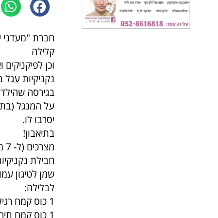
חברת "מעדני י
קלילה
וכן לפיקניקים 
נקניקיות עגל 
בגירסה שהילדים
על המנגל (בתנ
יסרבו לו.
בתיאבון!
מצרכים (ל- 7 מנות):
חבילת נקניקיות ל
שמן לטיגון עמו
לבלילה:
1 כוס קמח רגיל
1 כוס קמח תירס