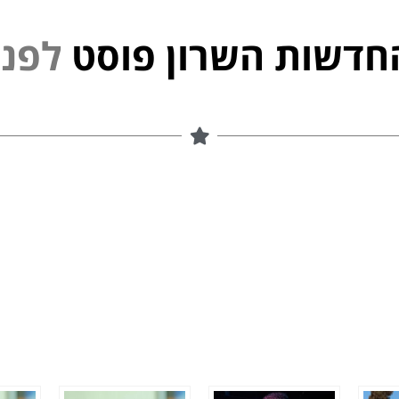
חדשות השרון פוסט
פ
נ
י
ל