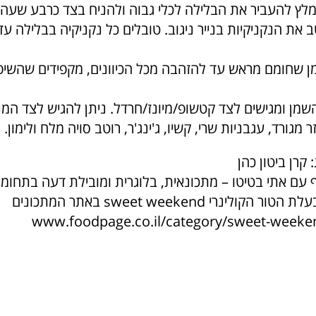
ומלץ להעביר את הבלילה לכלי גבוה ולהניח בצד כרבע שעה.
טב את הנקניקיות בנייר ניגוב. טובלים כל נקניקיה בבלילה ע
מן שחומם מראש עד להזהבה מכל הכיוונים, מקפידים שהשיפו
 השמן ומגישים לצד קטשופ/מיונז/חרדל. ניתן להגיש לצד המ
 מגורד, עגבניות שרי, קשיו, ג'ינג'ר, רוטב סויה מלח ולימון.
 קרן ביטון כהן
עם אתי בטיטו – מתכונאית, בלוגרית ומובילת דעה בתחומי 
ומוצרי צריכה. בעלת הטור הקולינרי sweet weekend באתר המתכונים
www.foodpage.co.il/category/sweet-weeke