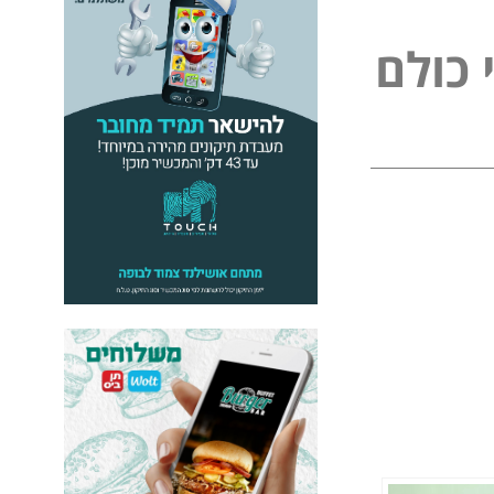
כ
ו
ל
ם
ל