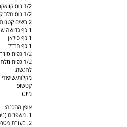
1/2 כוס קוואקר
1/2 כוס חלב קוקוס או מים
2 ביצים קטנות
1 כף גדושה שמן זית
1 כף סילאן
1 כף חרדל
1/2 כפית סודה לשתיה
1/2 כפית מלח
להגשה:
מקלות/שיפודי ע
קטשופ
מיונז
אופן ההכנה:
1. משפדים (ניתן לדלג על שלב "השיפוד").
2. בעזרת מטר