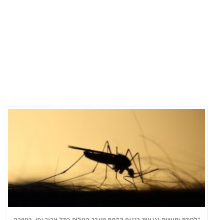
"לכידת יתושות נגועות בנגיף קדחת מערב הנילוס בתל אביב-יפו, בטייבה,