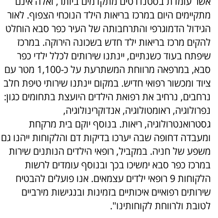
אשר עומדת בסטנדרטים מתקדמים ביותר, ואלה אינם
מתקיימים היום במרכז בריאות הילד הנוכחי הצפוף. לאור
הגידול הדמוגרפי והתרחבותה של העיר כפר סבא הוחלט
להקים מרכז בריאות ילד חדש בשכונה הירוקה. במרכז
שיפתח בעוד כשנתיים, יינתנו שירותים לכלל ילדי כפר
סבא, במרפאה מרווחת המשתרעת על כ-1,100 מטר עם
ציוד ומכשור רפואי חדיש. במקום יינתנו שירותי טיפת חלב
נרחבים, נרחיב את רפואת הילדים היועצת בתחומים כגון:
נפרולוגיה, ראומטולוגיה, אנדוקרינולוגיה,
גסטרואנטרולוגיה, ריאות. בנוסף יוקם בית מרקחת
ומעבדה דחופה שבה יערכו בדיקות דם והלקוחות ייהנו גם
משפע של חניה. במקביל, רופאי הילדים הנותנים שירות
במרכז כפר סבא ימשיכו בכך ובנוסף עומדים לרשות
הלקוחות 9 רופאי ילדים עצמאים. אנו פועלים להבטיח
שירותים רפואיים איכותיים בזמינות ובנגישות מירביים
לטובת ולרווחת לקוחותינו".