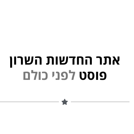
אתר החדשות השרון
י
פוסט
ל
פ
נ