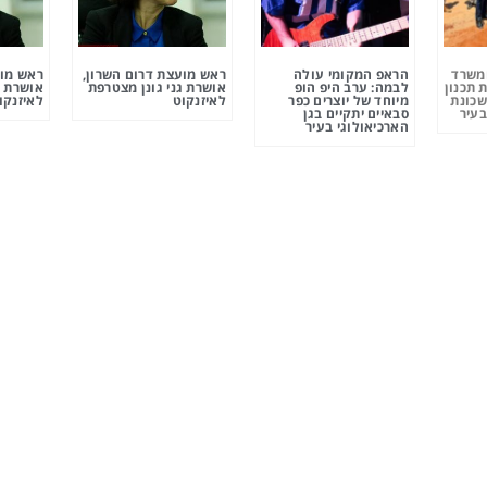
ומשרד
הראפ המקומי עולה
ראש מועצת דרום השרון,
ראש מוע
 תכנון
לבמה: ערב היפ הופ
אושרת גני גונן מצטרפת
אושרת ג
שכונת
מיוחד של יוצרים כפר
לאיזנקוט
לאיזנקו
בעיר
סבאיים יתקיים בגן
הארכיאולוגי בעיר