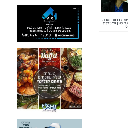
צת דרום השרון,
ני גונן מצטרפת
ט