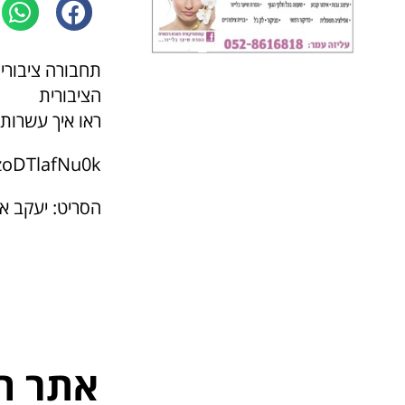
תחבורה ציבורי
הציבורית
ראו איך עשרות 
zoDTlafNu0k
הסריט: יעקב אמ
אתר ה