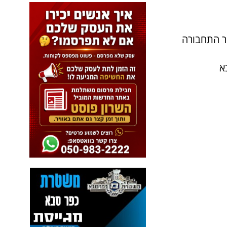
ר התחבורה
א
ל
פ
נ
י
כ
ו
ל
ם