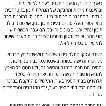
באגף החינוך, מטעם התכנית "עיר ללא אלימות",
ובהיענות מיידית ומחבקת של מנהלת תיכון בגין, זהבית
גולדמן. המתנדבים מכיתות ט' ו-י' התגייסו לתוכנית מכל
בתי הספר העל-יסודיים בעיר: תיכון בגין, אולפנת זבולון,
תיכון עתיד וחט"ב גוונים והיובל. הם עברו הכשרות ע"י
רוני תגור, וקיבלו מגוון חומרים לצורך בניית מערכי שיעור
לתלמידים בכיתות ו' ו-ז'.
השנה עסקו התלמידים בשלושה נושאים: לחץ חברתי,
מנהיגות וגלישה בטוחה באינטרנט, וכבוד במערכות
יחסים. הם תרמו מזמנם ומכישרונם, ולא חסכו כל מאמץ
להביא מחשבה חדשה ורעיונות יצירתיים ל- 1200
תלמידים בבתי הספר בעיר. התלמידים התקבלו בברכה
ובשמחה בכל בתי-הספר בעיר, ע"י המנהלים והתלמידים
גם יחד.
את הטקס הנחתה רוני תגור, שהציגה מצגת מרגשת,