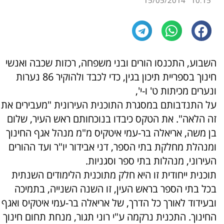
15/05/2014
10:15
השבוע, התכנסו הורים ובני משפחה, רכזות שכבה ואנשי
חינוך בספריית תיכון בגין, כדי לכבד ולהוקיר 86 נערות
ונערים מכיתות ט' ו-י',
על התנדבותם במסגרת התוכנית העירונית "מעבירים את
זה הלאה". את הטקס כיבדו בנוכחותם ראש העיר, שלום
בן משה, אריאלה בר-עמי איטקיס מ"מ מנהל אגף החינוך
ומנהלת מחלקת בתי הספר, דני אבידור יו"ר ועד ההורים
העירוני, מנהלות בתי ספר וסגניות.
תוכנית ייחודית זו היא חלק מתוכנית הלימודים השנתית
בכל בתי הספר בראש העין, זו השנה השנייה, בתמיכה
ובעידוד לאורך כל הדרך, של אריאלה בר-עמי איטקיס ואגף
החינוך. התכנית נרקמה ע"י רוני תגור, מנחת תחום חינוך