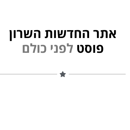
אתר החדשות השרון
י
נ
פוסט
ל
פ
ם