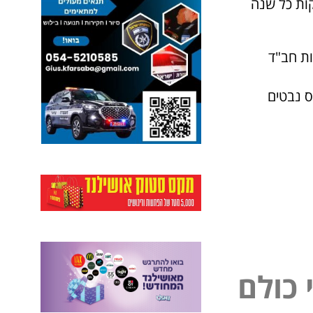
קות כל שנה
ות חב"ד
ס נבטים
ל
כ
ו
ל
ם
פ
י
נ
י