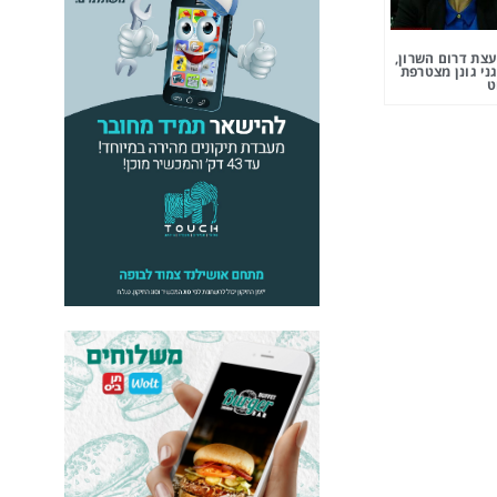
צת דרום השרון,
ני גונן מצטרפת
ט