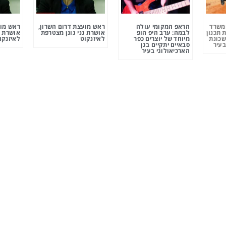
ומשרד
הראפ המקומי עולה
ראש מועצת דרום השרון,
ראש מוע
 תכנון
לבמה: ערב היפ הופ
אושרת גני גונן מצטרפת
אושרת ג
שכונת
מיוחד של יוצרים כפר
לאיזנקוט
לאיזנקו
בעיר
סבאיים יתקיים בגן
הארכיאולוגי בעיר