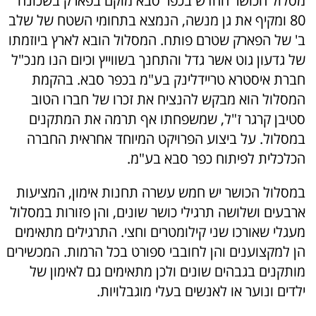
מסלול הכושר החדש בכפר סבא מוקם בפארק בשכונה
80 ומקיף את גן מנשה, הנמצא בתחומי השטח של שלב
ב' של הפארק שטרם פותח. המסלול הובא לארץ ביוזמתו
של גדעון גוט אשר גדל והתחנך בשווייץ וכיום הנו מנכ"ל
חברת איסטרא טריידלינק בע"מ בכפר סבא. בהקמת
המסלול הוא מבקש להנציח את זכרו של חברו הטוב
סטיבן קרגר ז"ל, שמשפחתו אף תרמה את המתקנים
במסלול. על ביצוע הפרויקט המיוחד אחראית החברה
הכלכלית לפיתוח כפר סבא בע"מ.
במסלול הכושר יש חמש עשרה תחנות אימון, המציעות
ארבעים ושלושה תרגילי כושר שונים, והן פזורות במסלול
מעגלי שאורכו שני קילומטרים וחצי. התרגילים מתאימים
הן למקצוענים והן לחובבי ספורט בכל הרמות. המכשירים
מותקנים בגבהים שונים ולכן מתאימים גם לאימון של
ילדים ונוער או לאנשים בעלי מוגבלויות.