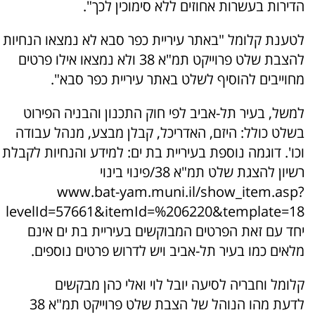
הדירות בעשרות אחוזים ללא סימוכין לכך".
לטענת קלומל "באתר עיריית כפר סבא לא נמצאו הנחיות
להצבת שלט פרוייקט תמ"א 38 ולא נמצאו אילו פרטים
מחוייבים להוסיף לשלט באתר עיריית כפר סבא".
למשל, בעיר תל-אביב לפי חוק התכנון והבניה הפירוט
בשלט כולל: היזם, האדריכל, קבלן מבצע, מנהל עבודה
וכו'. דוגמה נוספת בעיריית בת ים: למידע והנחיות לקבלת
רשיון להצגת שלט תמ"א 38/פינוי בינוי
www.bat-yam.muni.il/show_item.asp?
levelId=57661&itemId=%206220&template=18
יחד עם זאת הפרטים המבוקשים בעיריית בת ים אינם
מלאים כמו בעיר תל-אביב ויש לדרוש פרטים נוספים.
קלומל וחבריה לסיעה יובל לוי ואלי כהן מבקשים
לדעת מהו הנוהל של הצבת שלט פרוייקט תמ"א 38