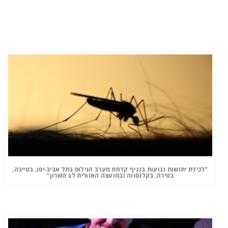
"לכידת יתושות נגועות בנגיף קדחת מערב הנילוס בתל אביב-יפו, בטייבה,
בטירה, בקלנסווה ובמועצה האזורית לב השרון"