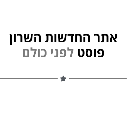
אתר החדשות השרון
פוסט
ל
פ
נ
י