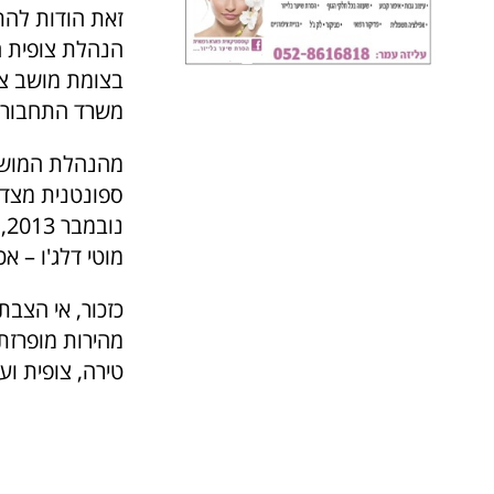
זאת הודות להת
הנהלת צופית הת
משרד התחבורה, 
מהנהלת המושב 
ספונטנית מצד 
נ
מוטי דלג'ו – א
כזכור, אי הצבת
מהירות מופרזת 
טירה, צופית וע