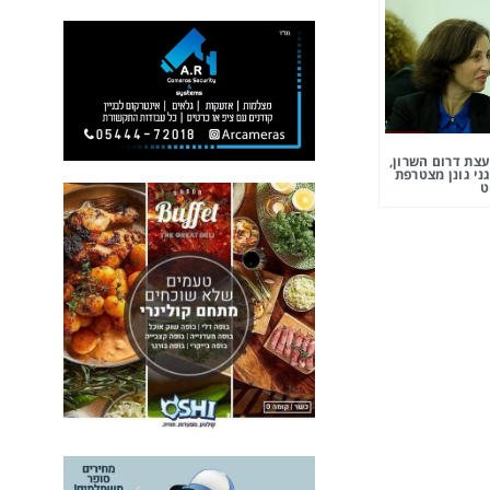
צת דרום השרון,
ני גונן מצטרפת
ט