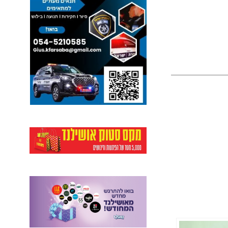
ל
פ
נ
י
כ
ו
ל
ם