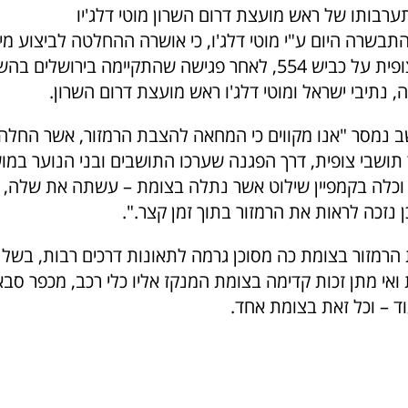
ערבותו של ראש מועצת דרום השרון מוטי דלג'יו
בשרה היום ע"י מוטי דלג'ו, כי אושרה ההחלטה לביצוע מיי
בצומת מושב צופית על כביש 554, לאחר פגישה שהתקיימה בירוש
נתיבי ישראל ומוטי דלג'ו ראש מועצת דרום השרון.
נמסר "אנו מקווים כי המחאה להצבת הרמזור, אשר החלה
תושבי צופית, דרך הפגנה שערכו התושבים ובני הנוער במ
ובמבר 2013, וכלה בקמפיין שילוט אשר נתלה בצומת – עשתה את שלה,
כן נזכה לראות את הרמזור בתוך זמן קצר.".
 הרמזור בצומת כה מסוכן גרמה לתאונות דרכים רבות, בשל 
ואי מתן זכות קדימה בצומת המנקז אליו כלי רכב, מכפר סבא
וד – וכל זאת בצומת אחד.