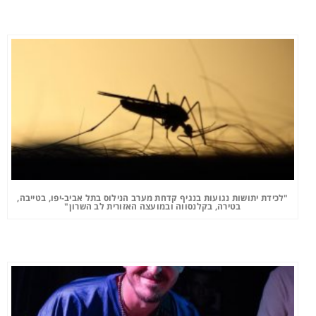
"לכידת יתושות נגועות בנגיף קדחת מערב הנילוס בתל אביב-יפו, בטייבה,
בטירה, בקלנסווה ובמועצה האזורית לב השרון"