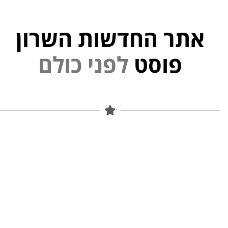
אתר החדשות השרון
פוסט
ל
פ
נ
י