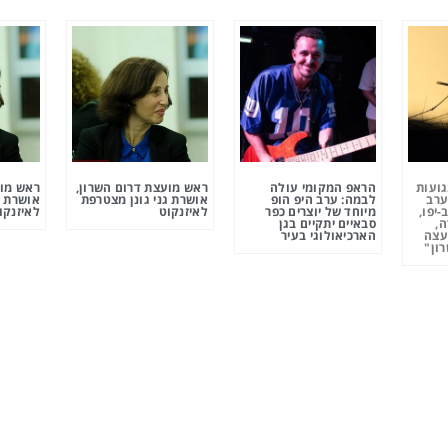
גועות
הראפ המקומי עולה
ראש מועצת דרום השרון,
ראש מוע
ערב
לבמה: ערב היפ הופ
אושרת גני גונן מצטרפת
אושרת ג
-יפו,
מיוחד של יוצרים כפר
לאיזנקוט
לאיזנקו
ה,
סבאיים יתקיים בגן
עצה
הארכיאולוגי בעיר
ון"