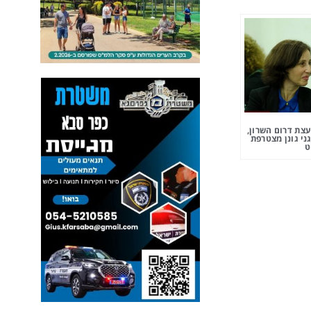
צת דרום השרון,
ני גונן מצטרפת
ט