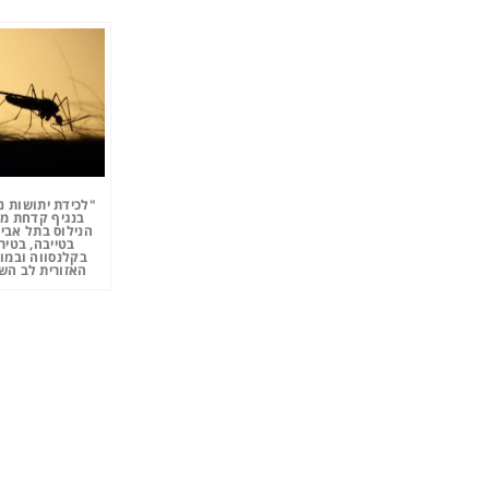
"לכידת יתושות נ
בנגיף קדחת מ
הנילוס בתל אביב
בטייבה, בטיר
בקלנסווה ובמו
האזורית לב השר