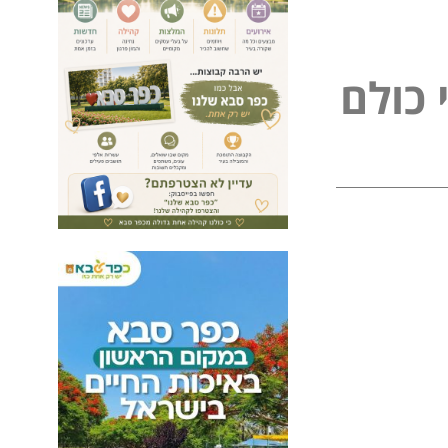
ם
ל
ו
כ
ל
פ
נ
י