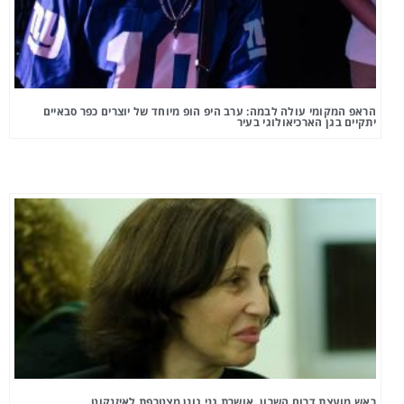
הראפ המקומי עולה לבמה: ערב היפ הופ מיוחד של יוצרים כפר סבאיים
יתקיים בגן הארכיאולוגי בעיר
ראש מועצת דרום השרון, אושרת גני גונן מצטרפת לאיזנקוט