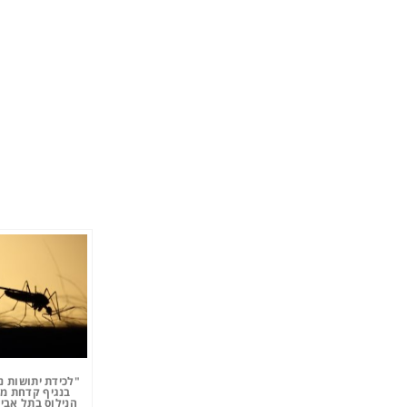
"לכידת יתושות נ
בנגיף קדחת מ
הנילוס בתל אביב