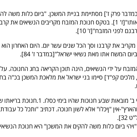
דבר פרק ז'] מסתיימת בניית המשכן. "ביום כלות משה לה
המשכן וימשח אותו"[ז' 1]. בטקס חנוכת המזבח מקריבים הנשיאים את ק
ם לפני המזבח"[ז' 10].
מקריב את קרבנו וסך הכל שנים עשר יום. היום האחרון הוא י
ום המשח אתו מאת נשיאי ישראל"[במדבר ז' 84].
זבח על ידי הנשיאים, הינה תוכן הקריאה בחג החנוכה. על
, מלכים קפ"ד] סיימו בני ישראל את מלאכת המשכן בכ"ה בח
בפסיקתא רבתי ב' מובאות שבע חנוכות שהיו בימי כסלו
והארץ"-אין "ןיכלו" אלא לשון חנוכה. דכתיב "ותכל כל עבודת
32].
"ויהי ביום כלות משה להקים את המשכן" היא חנוכת הנשיאים