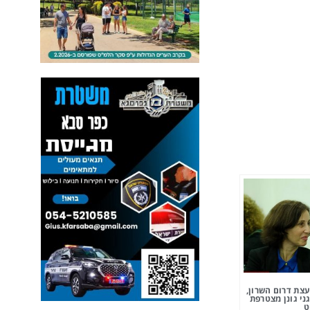
צת דרום השרון,
ני גונן מצטרפת
ט