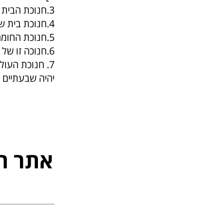
3.חנוכת הבית – "מזמור שיר חנוכת הבית לדוד" [תהילים ל' 1].
4.חנוכת בית שני -"והקריבו לחנוכת בית אלהא"-היא חנוכת עולי הרגל[עזרא ו' 17]
5.חנוכת החומה -שנאמר "ובחנוכת חומת ירושלים .."[נחמיה יב' 26].
6.חנוכה זו של עכשו. של בית חשמונאי, זו שאנו מדליקים.
7. חנוכת העו
יהיה שבעתיים כא
אתר ה