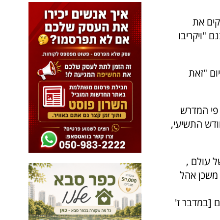
קים את
רבנם "ויקריבו
ום "זאת
 פי המדרש
ודש התשיעי,
. 1.חנוכת בריאתו של עולם ,
 משכן אהל
 [במדבר ז'