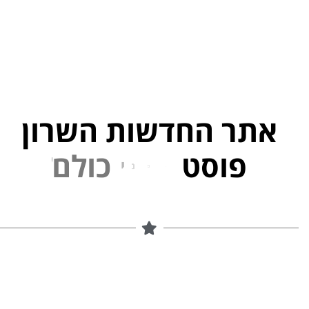
אתר החדשות השרון
פוסט
ל
פ
נ
י