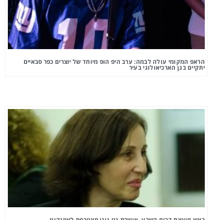
הראפ המקומי עולה לבמה: ערב היפ הופ מיוחד של יוצרים כפר סבאיים
יתקיים בגן הארכיאולוגי בעיר
ראש מועצת דרום השרון, אושרת גני גונן מצטרפת לאיזנקוט