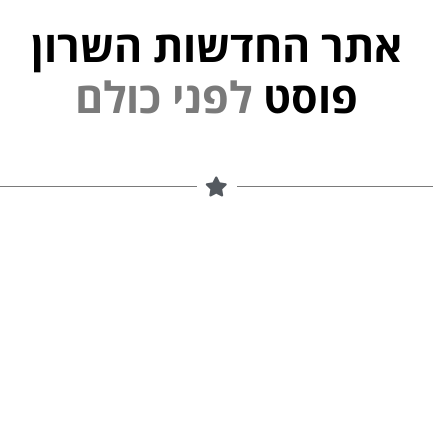
אתר החדשות השרון
פוסט
ל
פ
נ
י