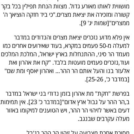
מושווית לאותו מאורע גדול. מצוות הנחת תפילין בכל בקר
קשורה ומזכירה את יציאת מצרים."כי ביד חזקה הוציאך ה'
ממצרים"[שמות יג' 9].
אין פלא מדוע נזכרים יציאת מצרים והנדודים במדבר
למעלה מ-50 פעמים במקרא, בעוד שאירועים אחרים כמו
מעמד הר סיני, ההתנחלות בארץ ישראל, המלכת המלכים
ועוד,נזכרים פעמים מועטות בלבד. "קח את אהרון ואת
אלעזר בנו והעל אותם הר ההר… ואהרון יאסף ומת שם"
[במדבר כ', 25-26].
בפרשת "חקת" מת אהרון בזמן נדודי בני ישראל במדבר
ב,הר ההר על גבול ארץ אדום"[במדבר כ' 23]. אין תמימות
דעים באשר לזיהוי הר ההר, ויש הטוענים למיקומו באזור
מעלה עקרבים שבנגב.
מסורת אחרת מצביעה על זיהוי הר ההר בג'בל