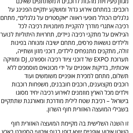
מגוון פעילויות מהנות לרוכבים ולמשתתפים שאינם
רוכבים: במתחם אירוע גדול ומושקע יתקיים הפנינג על
גלגלים הכולל מופעי ראווה ״אקסטרים על גלגלים״, מתחם
רכיבה אתגרי מודרך להקניית מיומנויות רכיבה לכל
הגילאים על מתקני רכיבה ניידים, תחרויות היתוליות לנוער
ולילדים נושאות פרסים, מתחם ישיבה ומנוחה בפינות
זולה, מתקנים מתנפחים לילדים, דוכני מזון ושתייה,
תערוכת EXPO של דוכני ציוד רכיבה וספורט, DJ ומוזיקה
איכותית, בדיקות אופניים על ידי מכונאים מוסמכים ללא
תשלום, מתחם למכירת אופניים משומשים ועוד
רוכבים מקצוענים, רוכבים חובבנים, משפחות רוכבות
וילדים מכל הארץ מוזמנים לאירוע רכיבה יחיד מסוגו
בישראל – רכיבת שטח לילית מודרכת ומאורגנת שתתקיים
בשבילי המועצה האזורית חוף השרון.
זו השנה השלישית בה מקיימת המועצה האזורית חוף
השרון אירוע אופניים יוצא דופן בנוף אירועי הספורט בארץ.