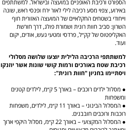
הספורט ורכיבת האופניים במועצה ובישראל. למשתתפים
באירוע, צפוי מסע רכיבה לילי לאור ירח ופנסי ראש, שונה
וייחודי בשטחים החקלאיים של המועצה האזורית חוף
השרון: סביב חוות רונית ושמורת פולג, דרך חורשת
האקליפטוס של קק״ל, פרדסי ומטעי געש, אודים, יקום
ועוד.
למשתתפי הרכיבה הלילית יוצעו שלושה מסלולי
רכיבת שטח באורכים ורמות קושי שונות אשר יוזנקו
ויסתיימו בחניון "חוות רונית":
● מסלול ילדים רוכבים – באורך 5 ק״מ, לילדים קטנים
ומשפחות
● המסלול הבינוני – באורך 11 ק״מ, לילדים, משפחות
רוכבות ורוכבים חובבנים.
● המסלול המקצועי – באורך 22 ק״מ, מסלול היקפי ארוך
ומאתגר לרוכבים מקצועיים ומנוסים.