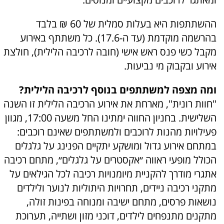
ההשתתפות היא בעלות סמלית של 60 ₪ בלבד
בהרשמה מוקדמת (עד ה-17.6). כל משתתף באירוע
מקבל כשי פנס ראש אישי (חובה לרכיבה הלילית), חולצת
אירוע ובקבוק מי נביעות.
ומה מצפה למשתתפים בנוסף לרכיבה הלילית?
"חוות רונית", מארחת את אירוע הרכיבה הלילית זו השנה
השלישית. בחניון החווה ימתינו החל משעה 17:00, מגוון
פעילויות מהנות לרוכבים ולמשתתפים שאינם רוכבים:
במתחם אירוע גדול ומושקע יתקיים הפנינג על גלגלים
הכולל מופעי ראווה ״אקסטרים על גלגלים״, מתחם רכיבה
אתגרי מודרך להקניית מיומנויות רכיבה לכל הגילאים על
מתקני רכיבה ניידים, תחרויות היתוליות לנוער ולילדים
נושאות פרסים, מתחם ישיבה ומנוחה בפינות זולה,
מתקנים מתנפחים לילדים, דוכני מזון ושתייה, תערוכת