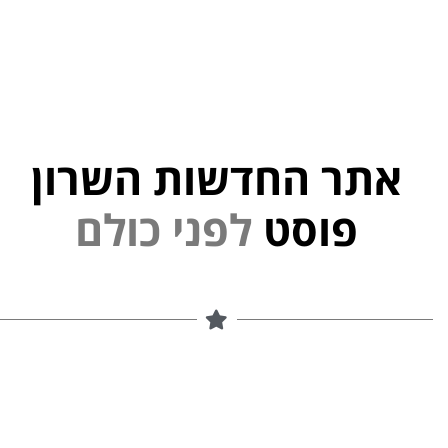
אתר החדשות השרון
פוסט
ל
פ
נ
י