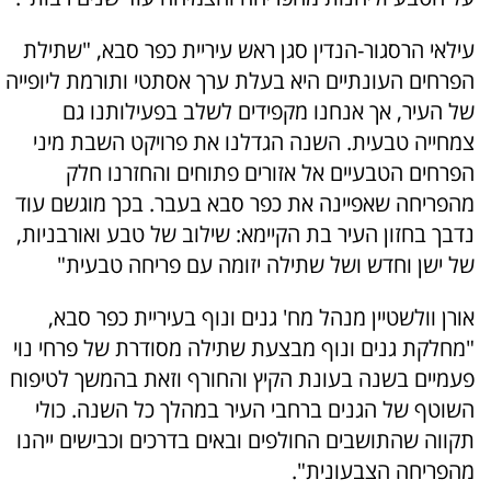
עילאי הרסגור-הנדין סגן ראש עיריית כפר סבא, "שתילת
הפרחים העונתיים היא בעלת ערך אסתטי ותורמת ליופייה
של העיר, אך אנחנו מקפידים לשלב בפעילותנו גם
צמחייה טבעית. השנה הגדלנו את פרויקט השבת מיני
הפרחים הטבעיים אל אזורים פתוחים והחזרנו חלק
מהפריחה שאפיינה את כפר סבא בעבר. בכך מוגשם עוד
נדבך בחזון העיר בת הקיימא: שילוב של טבע ואורבניות,
של ישן וחדש ושל שתילה יזומה עם פריחה טבעית"
אורן וולשטיין מנהל מח' גנים ונוף בעיריית כפר סבא,
"מחלקת גנים ונוף מבצעת שתילה מסודרת של פרחי נוי
פעמיים בשנה בעונת הקיץ והחורף וזאת בהמשך לטיפוח
השוטף של הגנים ברחבי העיר במהלך כל השנה. כולי
תקווה שהתושבים החולפים ובאים בדרכים וכבישים ייהנו
מהפריחה הצבעונית".