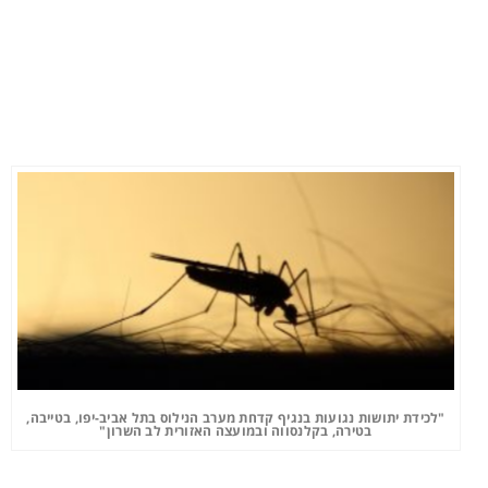
"לכידת יתושות נגועות בנגיף קדחת מערב הנילוס בתל אביב-יפו, בטייבה,
בטירה, בקלנסווה ובמועצה האזורית לב השרון"