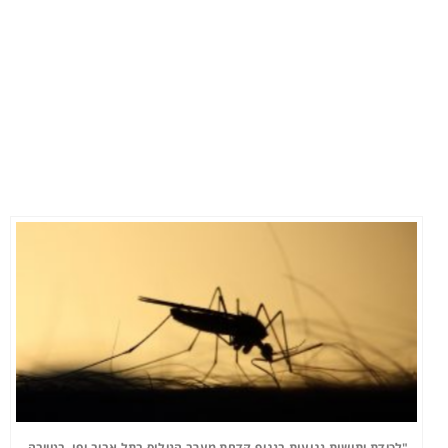
"לכידת יתושות נגועות בנגיף קדחת מערב הנילוס בתל אביב-יפו, בטייבה,