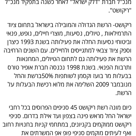
מנכ"ל חברת "דלק ישראל" לאחר כשנה בתפקיד מנכ"ל
"ריקושט".
ריקושט- הרשת הגדולה והמובילה בישראל בתחום ציוד
התרמילאות , טיולים, נסיעות, מוצרי חיילים, נופש, פנאי
וביטוחי נסיעות החלה את פעילותה בשנת 1993 כיצרן
וספק ציוד צבאי למתגייסים ולחיילים. עם השנים הרחיבה
הרשת את פעילותה גם לתחום הטיולים, המחנאות
ותרבות הפנאי. בשנת 1998 נכנסה חברת אופיר טורס
בבעלות מר בועז וקסמן לשותפות 50%ברשת והחל
מנובמבר 2009 השלימה את מלוא רכישת הבעלות על
הרשת.
כיום מונה רשת ריקושט 45 סניפים הפרוסים בכל רחבי
ישראל החל מראש פינה בצפון ועד אילת בדרום. סניפי
ריקושט ממוקמים בקניונים, במתחמי קניות בחנויות רחוב
ואף לעיתים מוקמים סניפי פופ אפ המשרתים את