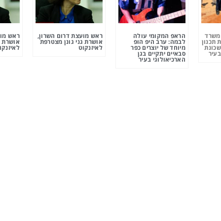
ומשרד
הראפ המקומי עולה
ראש מועצת דרום השרון,
ראש מוע
 תכנון
לבמה: ערב היפ הופ
אושרת גני גונן מצטרפת
אושרת ג
שכונת
מיוחד של יוצרים כפר
לאיזנקוט
לאיזנקו
בעיר
סבאיים יתקיים בגן
הארכיאולוגי בעיר