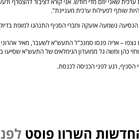
 ערכית שאני יוזם מדי חודש. אני קורא לציבור להצטרף ולעש
יות שותף לפעילות ערכית מעניינת".
ן הנסיעה נשמעה אזעקה וחברי הסניף התנהגו למופת בדיוק
נצפו – אריה פנסו סמנכ"ל התעש"א לשעבר, מאיר אהרוני
חזי כהן ומשה גל ממועדון הגימלאים של התעש"א שסייעו באי
 הסניף, רגע לפני הכניסה לכנסת.
חדשות השרון פוסט
נ
פ
ל