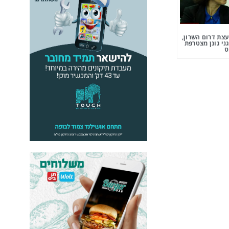
צת דרום השרון,
ני גונן מצטרפת
ט