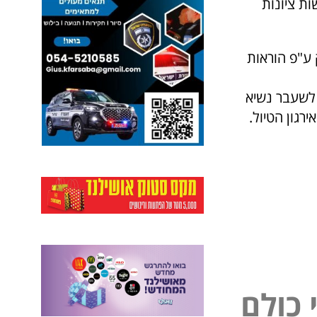
ות ציונות
 ע"פ הוראות
 לשעבר נשיא
רגון הטיול.
כ
ו
ל
ם
ל
י
פ
נ
י