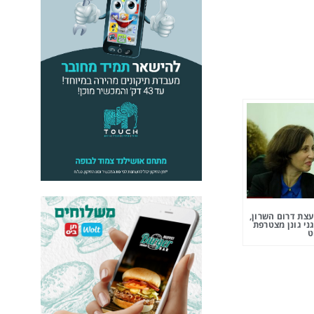
צת דרום השרון,
ני גונן מצטרפת
ט