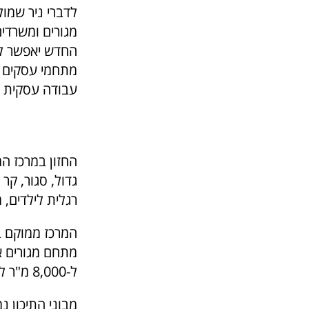
לדברי ניר שמו
מגורים ומשרדי
החדש יאפשר לה
מתחמי עסקים ק
עבודה עסקית מ
החזון במרכז ה
גדול, סגור, קר
רגלית לילדים, 
המרכז ממוקם ב
ל-8,000 מ"ר למסחר ועוד כ – 4,000 מ"ר למשרדים.
מבוני התיכון 