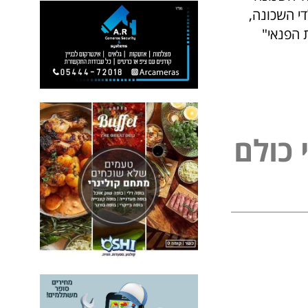
די השכונה,
ת הפנאי"
כ
ו
ל
ם
ל