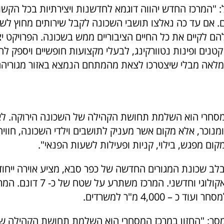
ל: "המרכז החדש יהווה דוגמא לחדשנות ויצירתיות בכל הקש
ם. אם עד כה נאלצו תושבי השכונה לקבל שירותים מחוץ לשכ
ם לקיים את כל החיים הציבוריים ממש בשכונה. הפרויקט י
טנים ופינות נטוורקינג, לבעלי מקצועות חופשיים ויספק ל
לאה מבלי שיצטרכו לצאת מהמתחם הנמצא באזור מגוריהם
מסחרי הוא השלמת תחושת הקהילה של השכונה הירוקה. לא 
 ומנוכר, אלא מקום אשר מעניק לתושבים וילדי השכונה, חוויה 
מקום מפגש, בילוי, קניות ופעילות לשעות הפנאי".
לב שכונת המגורים החדשה של כפר סבא, מציע אוירה ייחוד
מתחם מגורים אקולוגי וחדשני. המרכז משתרע
נמסר: "החזון במרכז המסחרי הוא השלמת תחושת הקהילה ש