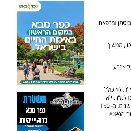
הבוסתן ומרפאת
וני התיכון, ממשיך
ל ארבע
שכרה 48 מ"ר ברוטו ל – 10 שנים, ב-240 ₪ למ"ר, לא כולל
 רשת היוגורטריות יוגו, שכרה 42 מ"ר ברוטו ל- 10 שנים ב- 240 ₪ למ"ר, לא
כולל דמי ניהול. רשת חנויות התבלינים הבוסתן, שכרה 72 מ"ר ברוטו ל-10 שנים, ב- 150
ת הפאטיו