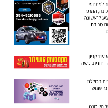
ור למתחמי
ונה, המרכז
ציע לראשונה
הם סביבת
.
עוד קניון
ייחודית. גישה
ית הכוללת
 על שטח של כ- 7 דונם. המרכז ישמש
ל השכונה