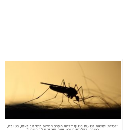
"לכידת יתושות נגועות בנגיף קדחת מערב הנילוס בתל אביב-יפו, בטייבה,
בטירה, בקלנסווה ובמועצה האזורית לב השרון"