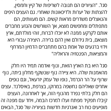
סגל. "הציורים הם תגובה לשריפות של קיץ וחמסין,
להצתות של יערות ולדיכאונות שאחרי. גם העצים היפים
והנאצלים משדרים מראות קשים. הם מעוותים, הם
מתפתלים ומחפשים מוצא, אך השורשים והגזע מחברים
אותם לקרקע ממנה לא יוכלו לברוח, זוהי מולדתם, ארץ
מוצאם, בית גידולם ואין להם ברירה. היצירה עבורי היא
וידוי ברגעים של אמת בהם מתחברים הדמיון המרחף
והמציאות, הפנטזיה והראליה"
סגל היא בת הארץ הזאת, ונוף ואדמה תמיד היו חלק
מהאמנות שלה. היא ציירה נוף שנשקף מחלון ביתה, נוף
שרוף על הר הכרמל, נופו של עמק יזרעאל, וגם נופים
אחרים שאליהם נחשפה במרוקו, בצרפת, באיסלנד. עצים
הם חלק בלתי נפרד מהנוף הזה, אך לאחרונה, העצים
קיבלו תפקיד מפתח ועלו למרכז הבמה, ויחד עם מפנה זה
מופיעים כוח רב ואנרגיות חדשות בציוריה של סגל, הבאים