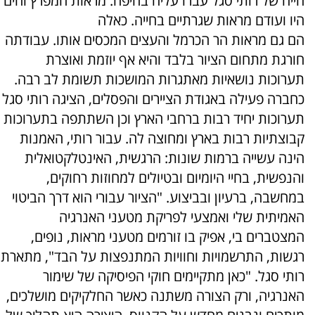
חייה של רותי סגל עברו עליה בחיפה. מראות המפרץ והים
היו ועודם מראות שגרתיים בחייה. כאלה
הם גם מראות הר הכרמל והעצים המכסים אותו. עבודתה
חורגת מתחום הציור בלבד והיא אף יוזמת ואוצרת
תערוכות נושאיות מאתגרות המושכות תשומת לב רבה.
כחברה פעילה באגודת הציירים והפסלים, הציגה רותי סגל
תערוכות יחיד רבות ברחבי הארץ וכן השתתפה בתערוכות
קבוצתיות רבות בארץ ומחוצה לה. עבור רותי, האמנות
הינה עשייה ברמות שונות: הרגשית, האינטלקטואלית
והנפשית, בחיי היומיום ובטיולים למחוזות רחוקים,
במחשבה, ברעיון ובביצוע. "הציור עבורי הוא דרך הביטוי
האמיתית שלי ואמצעי לפריקת מטעני האנרגיה
המצטברים בי, אפיק בו זורמים מטעני מראות, נופים,
רגשות, התרשמויות וחוויות המתנפצות על הבד", מתארת
רותי סגל. "כאן מתקיימים חוקי הפיסיקה של שימור
האנרגיה, ורק הצורה משתנה כאשר החלקיקים מושלכים,