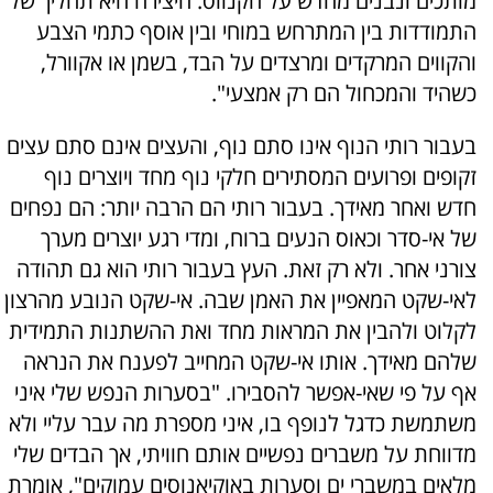
מותכים ונבנים מחדש על הקנווס. היצירה היא תהליך של
התמודדות בין המתרחש במוחי ובין אוסף כתמי הצבע
והקווים המרקדים ומרצדים על הבד, בשמן או אקוורל,
כשהיד והמכחול הם רק אמצעי".
בעבור רותי הנוף אינו סתם נוף, והעצים אינם סתם עצים
זקופים ופרועים המסתירים חלקי נוף מחד ויוצרים נוף
חדש ואחר מאידך. בעבור רותי הם הרבה יותר: הם נפחים
של אי-סדר וכאוס הנעים ברוח, ומדי רגע יוצרים מערך
צורני אחר. ולא רק זאת. העץ בעבור רותי הוא גם תהודה
לאי-שקט המאפיין את האמן שבה. אי-שקט הנובע מהרצון
לקלוט ולהבין את המראות מחד ואת ההשתנות התמידית
שלהם מאידך. אותו אי-שקט המחייב לפענח את הנראה
אף על פי שאי-אפשר להסבירו. "בסערות הנפש שלי איני
משתמשת כדגל לנופף בו, איני מספרת מה עבר עליי ולא
מדווחת על משברים נפשיים אותם חוויתי, אך הבדים שלי
מלאים במשברי ים וסערות באוקיאנוסים עמוקים", אומרת