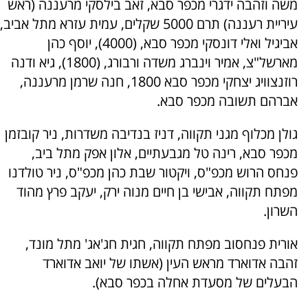
משה וזהבה ידגרי מכפר סבא, זאב בילסקי מרעננה (ראש
עיריית רעננה) תרם 5000 שקלים, עמית עזרא מתל אביב,
אביגיל ואלי דונסקי מכפר סבא, (4000), יוסף כהן
מארשל"צ, אמיר וינברג משדה ורבורג, (1800), גיא ודנה
רוזנצוויג יצחקי מכפר סבא 1800, חנה שרמן מרעננה,
אברהם תשובה מכפר סבא.
גולן מכלוף מגני תקווה, דניז בנדיבה משדרות, ניר קובזמן
מכפר סבא, רינה טל מגבעתיים, אלון אפק מתל ביב,
פנחס הרוש מכפ"ס, ויקטור שבת כהן מכפ"ס, ניר טולדנו
מפתח תקווה, אבישי בן חיים מנוה ירק, יעקב פרץ מהוד
השרון.
אורית פנחסוב מפתח תקווה, חגית חג'אג' מתל מונד,
זהבה אדוארד מראש העין (אשתו של יואב אדוארד
הבעלים של מסעדת אחלה בכפר סבא).