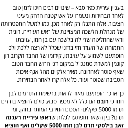
בעניין עיריית כפר סבא – שינויים רבים חיכו לזמן טוב
לאחר הבחירות ונשמרו על אש קטנה הרחק מעיני
הציבור. אלה התגלו רק לאחר מכן, כמו למשל התפטרותה
של מנהלת הלשכה המצויינת של ראש העירייה, רונית
ודאי שהחליטה שדי לה בלשכה עם בן חמו, עזיבתו
התמוהה של העוזר חזי ברזני שכלל לא רצה ללכת ולכן
הופתענו לשמוע על עזיבתו, קידומו של החבר הקרוב רון
קוגמן למשרת סמנכ"ל במקום דני הרוש החבר הטוב
שאף פוטר לאחרונה. מאיר אלקיים מהל אגף איכות
הסביבה שפוטר ועוד. כל אלה קרו לאחר הבחירות.
כך או כך הופתענו מאוד לראות ברשימת התורמים לבן
חמו כי
רובם
הם כלל לא מכפר סבא. כולם להוציא בודדים
תרמו 5000 שקלים- הסכום המירבי המותר בחוק, ומי
תרם? בין השאר תופתעו לגלות ש
ראש עיריית רעננה
זאב בילסקי תרם לבן חמו 5000 שקלים ואף הוציא