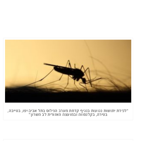
"לכידת יתושות נגועות בנגיף קדחת מערב הנילוס בתל אביב-יפו, בטייבה,
בטירה, בקלנסווה ובמועצה האזורית לב השרון"