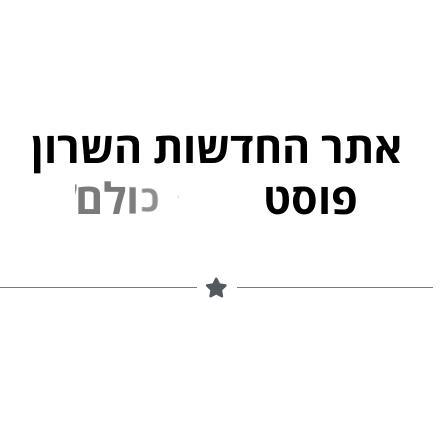
אתר החדשות השרון
פוסט
ל
פ
נ
י