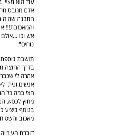
עוד הוא מציין
אדם מגובס מהא
המבנה שהיה נו
והמאכזבת!!! א
אש וכו …אולם 
נוחים".
תושבת נוספת פ
בדרך החוצה מה
אמרה לי שכבר 
אנשים וניתן לי
חצי במה כל הה
מחוץ לכסא. הם 
בנוסף ביציע כמ
מאכזב והשטיחי
דוברת העירייה