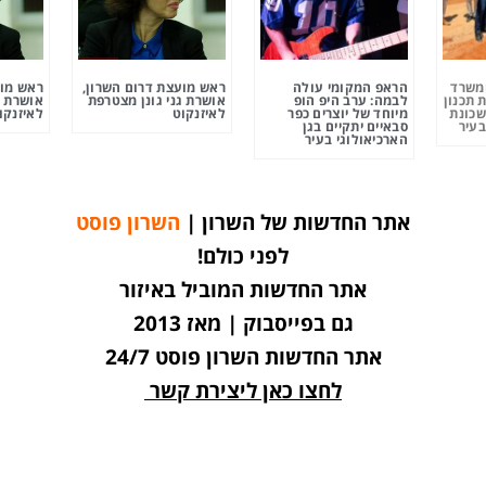
ומשרד
הראפ המקומי עולה
ראש מועצת דרום השרון,
ראש מוע
 תכנון
לבמה: ערב היפ הופ
אושרת גני גונן מצטרפת
אושרת ג
שכונת
מיוחד של יוצרים כפר
לאיזנקוט
לאיזנקו
בעיר
סבאיים יתקיים בגן
הארכיאולוגי בעיר
אתר החדשות של השרון |
השרון פוסט
לפני כולם!
אתר החדשות המוביל באיזור
גם בפייסבוק | מאז 2013
אתר החדשות השרון פוסט 24/7
לחצו כאן ליצירת קשר