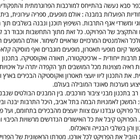
פר סבא נעשה בהתייחס למורכבות הפרוגרמתית והתפקודית
ודיות הפועלות במבנה : אולם מופעים, ספריה עירונית, בית י
לוגי ומשרדי אגף התרבות. השיפוץ תוכנן ונבנה בשלבים תוך 
 והתקציב של הפרויקט. כל זאת מתוך התחשבות וכבוד רב 
ולכל האלמנטים המרכזיים שראויים לשימור. אולם המופעים תו
פשר קיום מופעי תאטרון, מופעים מוגברים ואף מוסיקה קלאס
ת תרבות ייחודית – ארכיטקטורה, תאורה ואקוסטיקה. בתכנון
ות ראיה מצוינות מכל המושבים תוך הקפדה יתרה על איכויות
ת. את התכנון ליוו יועצי תאטרון ואקוסטיקה הבכירים בארץ 
יצוע מערכות סאונד המובילה בעולם.
 רב בתכנון מבני ציבור מורכבים. בין המבנים הבולטים שנבנ
 המשכן לאמנויות הבמה בתל אביב, היכל התרבות יבנה וב
ל פרויקט עבדנו עם צוות יועצים מהבכירים בתחומם, ועל פי
 הפרויקט קיבל את כל האישורים הנדרשים מרשויות הכיבוי ו
 והן בשלבי הבנייה והאכלוס.
הוביל את הפרויקט לכל אורכו. מטרתו הראשונית של הפרוי