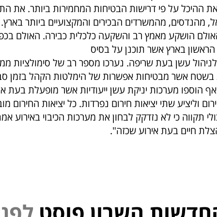
ת ההיכל על פי דרישות הבטיחות המחמירות ביותר. את התכנ
, מהנדסים, מהמשרדים הבכירים והמקצועיים ביותר בארץ. 
ולם הושקע מאמץ רב והשקעה כלכלית כבירה. האולם בכפר
הראשון בארץ אשר תוכנן על בסיס
לניהול עשן בעת שריפה. נערכו מספר רב של סימולציות ממ
ת בשטח אשר מבטיחות אפשרות של הימלטות הקהל בזמן סבי
אף הוספו מערכות יניקת עשן ייעודיות אשר מופעלת בעת אי
רום וליציע שתי יציאות חירום נפרדות. כל יציאות החירום מו
לי תקווה כי לא נזדקק לבחון את מערכות הכיבוי באירוע אמת
לת חיים בעת אירוע שכזה".
חדשות השרון פוסט
ל
פ
נ
י