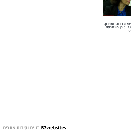
צת דרום השרון,
ני גונן מצטרפת
ט
B7websites
בנייה וקידום אתרים