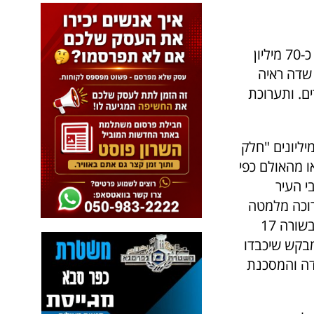
תושבים רבים מכפר סבא שהגיעו לחנוכת היכל התרבות ששופץ בעלות של כ-70 מיליון
שדה ראיה
ם. ותערוכת
יליונים "חלק
 מהאולם כפי
י העיר
רוכה מלמטה
עד ליציאה. אילו הייתה דלת כבעבר –יכולנו להיכנס ולצאת בקלות. עמדתי בשורה 17
מבקש שיכבדו
ידה והמסכנת