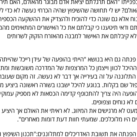
 בפנייתו "האם תרגלתם יציאת אדם מבוגר מהאולם, האם תיר
ולם? יש לי תחושה שהשיפוץ שהיה הכרחי נעשה לא כדי ל
ח אלא גם שונה כדי להוכיח ולהצדיק את ההשקעה הכספית
תם ודאי תיטענו כי קבלתם את כל האישורים המתאימים מה
לא קיבלתם את האישור למבנה מהאזרח הזקוק לשרותים
נתה גם היא בנושא "הייתי בהופעה של עידן רייכל שהייתה
היכל לכוון וייצמן כל המרצפות של המדרכה משובשות ומת
התלוננה על זה בעירייה אך דבר לא נעשה. זה מקום שעוברי
פול שם בקלות. בנוגע להיכל ישבנו בשורה ראשונה ביציע מ
ופעה היה צריך להתכופף קדימה הכסאות לא מספיק עמוקים 
לא נוחים וצפופים.
עט לא מרגישים את המיזוג. לא ראיתי את האולם אך היציע 
ם היו מלוכלכים. שמעתי חוות דעת דומות מאחרים".
 הפנתה את תשובת האדריכלים למתלוננים:"תכנון השיפוץ ו