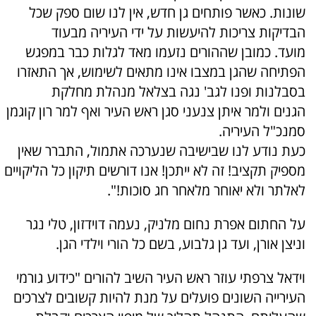
שונות. כאשר פותחים גן חדש, אין לנו שום ספק שכל
הבדיקות צריכות להיעשות על ידי העיריה מבעוד
מועד. כמובן שההורים נזעמו מאד לגלות כבר במפגש
הפתיחה שהגן במצבו אינו מתאים לשימוש, אך התאזרו
בסבלנות ופנו לגב' נגה בצלאל מנהלת מחלקת
הגנים ולמר איתן צנעני סגן ראש העיר ואף למר רון קוגמן
סמנכ"ל העיריה.
כעת נודע לנו שבישיבה שנערכה אתמול, התברר שאין
מספיק תקציב! זה לא ייתכן! אנו דורשים תיקון כל הליקויים
לאלתר ולא יאוחר מלאחר חג סוכות!".
על החתום אפרת נחום מלניק, נעמה דוידזון, טלי נגר
וניצן אורן, ועד גן גלבוע, בשם כל הורי וילדי הגן.
וידאל צרפתי עוזר ראש העיר השיב להורים "כידוע גורמי
העירייה השונים פועלים על מנת להיות קשובים לצרכים