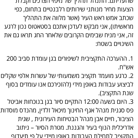
שהעליתם. התנהל תהליך של מיפוי הצרכים וקבלת
הצעות מחיר מנותני שירותים רלבנטיים בתחום, כפי
שכתב אמש ראש העיר (אשר מלווה את התהליך
מראשיתו), אני מבקש לעדכן אתכם בסטאטוס נכון לרגע
זה, אני מניח שבימים הקרובים שלאחר החג תראו גם את
השינויים בשטח:
1. ההערכה התקציבית לשיפורים בגן עומדת סביב 200
אש"ח.
2. כרגע מועמד תקציב משמעותי של עשרות אלפי שקלים
לביצוע עבודות באופן מידי (להזכירכם אנו עומדים בסוף
שנת התקציב).
3. היום בשעה 12:00 התקיים סיור בגן בנוכחות אביטל
פס סגנית מנהל אגף החינוך מיכאל זלדין, מהנדס מוסדות
הציבור, חיים אבן מנהל הבטיחות העירונית , שגית
אדריכלית הנוף בעיר והגננת. מטרת הסיור – ניתוב
התקציב לתחילת העבודות באופן מיידי על פי תיעדוף