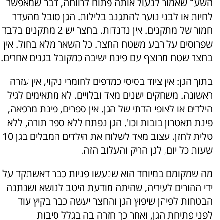
השער שאמור לנעול אותה פתוח לרווחה, דבר שמאפשר
לחיות או לבני נוער להתגנב בלילות. הגן סובל מהעדר
חמור של מתקנים. אין נדנדות. בחצר יש 2 מתקנים בלבד
שפרוסים על רבע משטח החצר. כל השאר מלא בחול. אין
בחצר שטח מרוצף עם פינת ישיבה כמקובל בגנים אחרים.
בתוך הגן: אין ציוד בסיסי כמדפים לחומרי ניקוי, אין עזרה
ראשונה. משחקים ישנים מאד ובלויים. לא מתאימים לגיל
הילדים או לאופי הדתי של הגן. אין ספרים, פינת מרפאה,
פינת תאטרון בובות וכו'. הגן נפתח ללא ספר תורה, ללא
טלית לחזן. עצוב מאד לשלוח את הילדים המבלים בגן 10
שעות כל יום, לגן הריק והעלוב הזה.
מה שמקומם במיוחד הוא שנעשו פניות כבר דאשתקד על
ידי ההורים לעיריה, שהיתה מודעת היטב לנושא ושנתנה
הבטחות לפיהן שיפוץ הגן והחצר יעשה כבר בקיץ עוד
לפני פתיחת הגן, ואחר כך חזרה בה בגלל סיבות