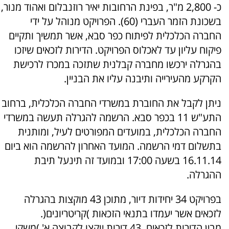
כ- 2,800 מ"ר, בפינת הרחובות יאיר רוזנבלום ואהוד מנור,
בשכונת הזמר העברי (60). הפרויקט מנוהל על ידי
החברה הכלכלית לפיתוח כפר סבא, אשר תמשיך ותקיים
פיקוח עליון עד לאכלוס הפרויקט. הדירות לזכאים שיזכו
בהגרלה ירכשו מחברה קבלנית שתזכה במכרז לרכישת
הקרקע מהעירייה ותיבנה עליו את הבניין.
ניתן לקבל את החוברת במשרדי החברה הכלכלית, ברחוב
התע"ש 11 בכפר סבא. הרשמה להגרלה תעשה במשרדי
החברה הכלכלית, במועדים המפורטים לעיל, ומותנית
בתשלום דמי הרשמה. המועד האחרון להרשמה הוא ביום
16.11.14 בשעה 17:00 ובמועד זה תינעל תיבת
ההגרלה.
בפרויקט 34 יחידות דיור, מתוכן 43 מוקצות בהגרלה
לזכאים אשר יעמדו בתנאי הזכאות )קריטריונים(.
מבין הדירות לזכאים, 43 דירות יוקצו לקבוצה א' )משקי