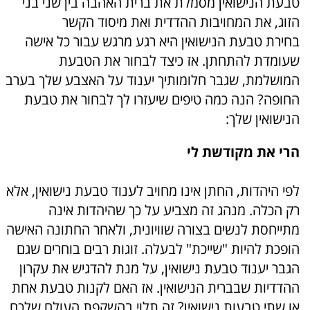
טבעת הנישואין מסמלת את ברית האהבה בין שני בני
הזוג, את המחויבות ההדדית ואת מיסוד הקשר
בחירת טבעת הנישואין היא רגע מרגש עבור כל אישה
שעומדת להתחתן. אז כיצד לבחור את הטבעת
המושלמת, שגבר חלומותיך יענוד על האצבע שלך בערב
החופה? הנה כמה טיפים שיעזרו לך לבחור את טבעת
הנישואין שלך:
הרי את מקודשת לי
לפי היהדות, החתן אינו מחויב לענוד טבעת נישואין, אלא
רק הכלה. מנהג זה מצביע על כך שהיהדות אינה
מתייחסת לנשים בצורה שוויונית, ולאחר החתונה האישה
הופכת להיות "שייכת" לבעלה. זוגות רבים בוחרים שגם
הגבר יענוד טבעת נישואין, על מנת להדגיש את עקרון
ההדדיות שבברית הנישואין. אז האם לקנות טבעת אחת
או שתי טבעות נישואין? זה תלוי בהשקפת העולם שלכם.