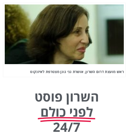
ראש מועצת דרום השרון, אושרת גני גונן מצטרפת לאיזנקוט
השרון פוסט
לפני כולם
24/7