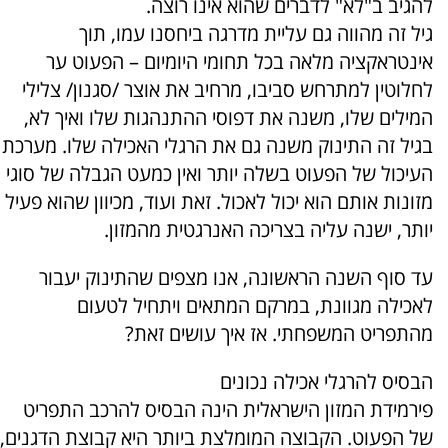
להגיב ב"לא" לדברים שהוא אינו רוצה.
גיל זה מהווה גם עליית מדרגה ביחסנו עמו, תוך
אינטראקציה מלאה בכל תחומי היומיום – הפעוט ער
לחלוטין למתרחש סביבו, מרחיב את אוצר /סגנון/ צלילי
המילים שלו, משנה את דפוסי ההתנהגות שלו ואיך לא,
בגיל זה התינוק משנה גם את הרגלי האכילה שלו. מערכת
העיכול של הפעוט בשלה יותר ואין כמעט הגבלה של סוגי
מזונות אותם הוא יכול לאכול. זאת ועוד, מכיוון שהוא פעיל
יותר, ישנה עליה בצריכה האנרגטית מהמזון.
עד סוף השנה הראשונה, אנו מצפים שהתינוק יעבור
לאכילה מגוונת, במרקם המתאים ויתחיל לטעום
מהתפריט המשפחתי. אז איך עושים זאת?
הבסיס להרגלי אכילה נכונים
פירמידת המזון הישראלית הינה הבסיס להרכב התפריט
של הפעוט. הקבוצה המומלצת ביותר היא קבוצת הדגנים,