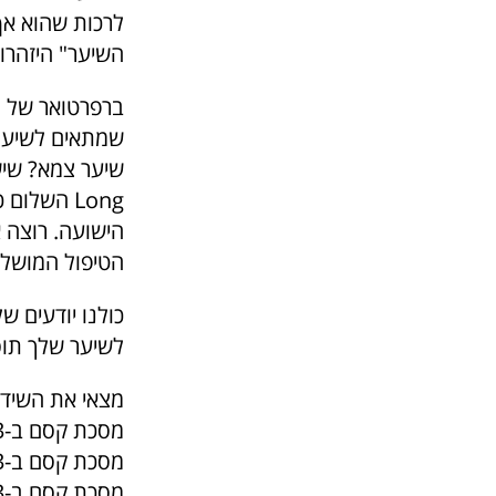
לרכות שהוא אף 
השיער" היזהרו
שמתאים לשיער
הישועה. רוצה 
הטיפול המושלם
כולנו יודעים 
לשיער שלך תו
מצאי את השידוך 
מסכת קסם ב-3 דקות Reconstructor 250 מ"ל
מסכת קסם ב-3 דקות Luscious Long 250 מ"ל
מסכת קסם ב-3 דקותFrizz Remedy 250 מ"ל