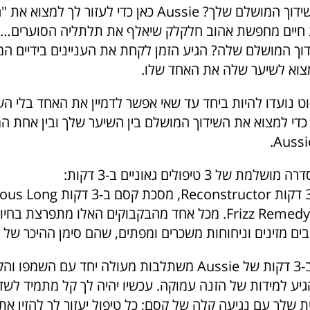
Aussie כאן כדי לעזור לך למצוא את "האחד"
 חיים מחפשת אהוב חלקלק שיאלף את תלתליה הסוערים… 
ך המושלם שלה? הגיע הזמן לקחת את העניינים בידיים המ
 נועדו להיות ביחד עד שאי אפשר לדמיין את האחד בלי השנ
Aus כאן כדי למצוא את השידוך המושלם בין השיער שלך ובין אחת 
קסם ב-3 דקותFrizz Remedy. מכל אחד מהבקבוקים האלו מתפרצת
ים מזינים וניחוחות משכרים ומפתים, שהם סימן ההיכר של Aussie.
מסכות הקסם ב-3 דקות של Aussie משתלבות מעולה יחד עם הש
כדי להגיע למידות של הזנה עמוקה. עכשיו יהיה לך קל מתמיד לש
ת שלך עם נגיעה קלה של קסם; כל טיפול יעזור לך להזין א