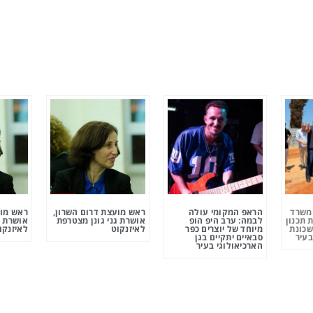
ומשרד
הראפ המקומי עולה
ראש מועצת דרום השרון,
ראש מוע
 תכנון
לבמה: ערב היפ הופ
אושרת גני גונן מצטרפת
אושרת ג
שכונת
מיוחד של יוצרים כפר
לאיזנקוט
לאיזנקו
בעיר
סבאיים יתקיים בגן
הארכיאולוגי בעיר