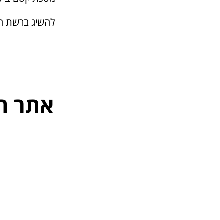
להשיג ברשת הס
אתר ה