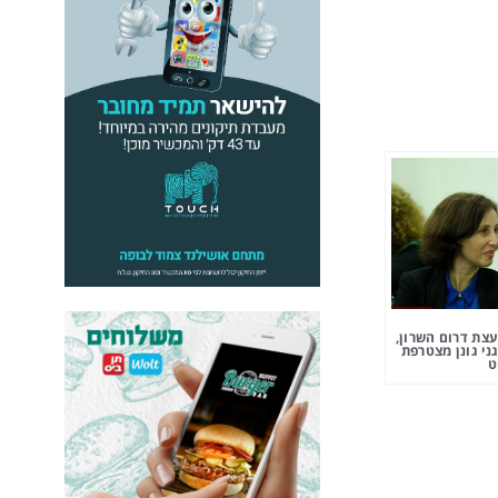
צת דרום השרון,
ני גונן מצטרפת
ט