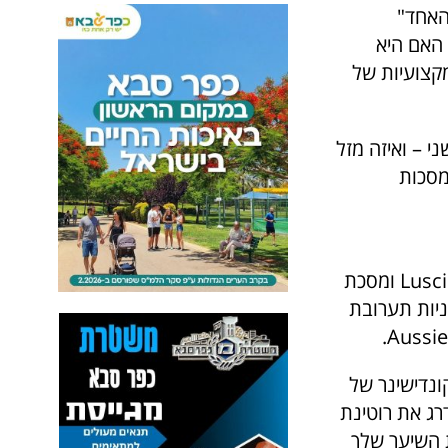
האם היא
קצועיות של
י – ואיזה מזל
המסכות
מסכת קסם ב-3 דקות Reconstructor, מסכת קסם ב-3 דקות Luscious Long ומסכת
 בחיוניות תערובת
מפו והקונדישינר של
דרג את רוטינת
ת השיער שלך