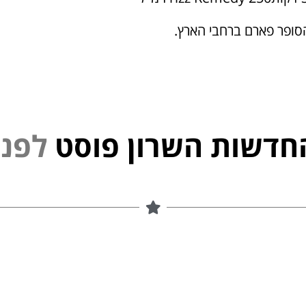
ופר פארם ברחבי הארץ.
חדשות השרון פוסט
י
נ
פ
ל