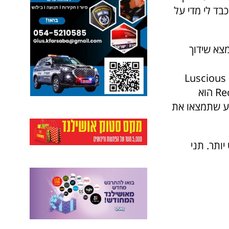
בד לי מדי על
חת שם בחוץ תמצא שידוך
שיער צמא? שישתה את ה-Miracle Moist. נלחמת בקצוות מפוצלים? עם Luscious
Long השלום כבר כאן. חסר לך משהו שאי אפשר להגדיר? ה-Reconstructor הוא
רגע שתמצאו את
ותר. תני