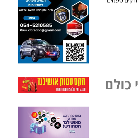
ודקים טעמים
ל
פ
נ
ל
ם
ו
י
כ
כ
י