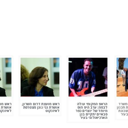
ומשרד
הראפ המקומי עולה
ראש מועצת דרום השרון,
ראש מוע
 תכנון
לבמה: ערב היפ הופ
אושרת גני גונן מצטרפת
אושרת ג
שכונת
מיוחד של יוצרים כפר
לאיזנקוט
לאיזנקו
בעיר
סבאיים יתקיים בגן
הארכיאולוגי בעיר