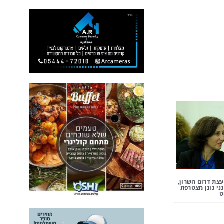
צת דרום השרון,
ני גונן מצטרפת
ט