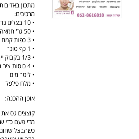
מתכון באדיבות 'פפי
מרכיבים:
• 10 בצלים גדולים
• 50 גר' חמאה
• 3 כפות קמח לבן
• 1 כף סוכר
• 1/3 בקבוק יין לבן יבש
• 4 כוסות ציר בקר (אפשר 2 כפות אבקת ציר בקר של קנור)
• ליטר מים
• מלח פלפל
אופן ההכנה:
קוצצים גס את 
מדי פעם כדי ש
כשהבצל שחום מ