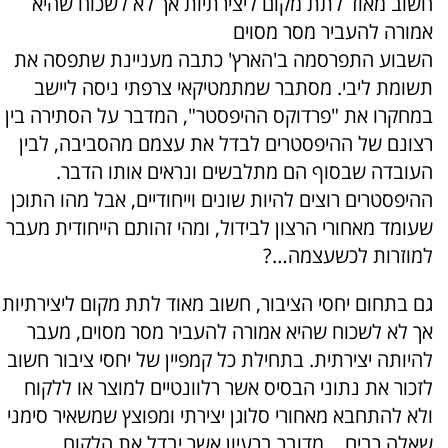
חשוב מאוד לתת מקום ליצירתיות אך לא לשכוח שהיא
אמורה להעביר מסר מסוים
השבוע התפרסמה ב'הארץ' כתבה מעניינת שתפסה את
תשומת ליבי. מסתבר שמתמטיקאי צרפתי ניסה ליישב
במחקרו את "פרדוקס ההיפסטר", המדבר על הסתירה בין
רצונם של ההיפסטרים לבדל את עצמם מהסביבה, לבין
העובדה שבסוף הם מתלבשים ונראים אותו הדבר.
ההיפסטרים רוצים להיות שונים וייחודיים, אבל מהו התוכן
שעומד מאחורי הרצון לבידול, ומהי זהותם הייחודית מעבר
למוזרות לכשעצמה…?
גם בתחום יחסי הציבור, חשוב מאוד לתת מקום ליצירתיות
אך לא לשכוח שהיא אמורה להעביר מסר מסוים, מעבר
להיותה יצירתית. בתחילת כל קמפיין של יחסי ציבור חשוב
לזכור את נתוני הבסיס אשר רלוונטיים למוצר או ללקוח
ולא להתחבא מאחורי סלוגן יצירתי ומפוצץ שמשאיר סימני
שאלה רבים… מדובר ברעיון אשר יבדל את הלקוח