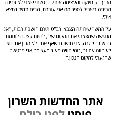
הדרך רק חיזקה והעצימה אותי. הרגשתי שאני לא צריכה
הביתה בשביל לספר מה אני עוברת, הבית תמיד נמצא
איתי."
על המשך שירותה הצבאי רב"ט תירם חושבת רבות, "אני
מרגישה שמצאתי את המקום שלי, להיות קצינה לוחמת
זה שובר שגרה, אני חושבת שאף אחד לא מבין אם הוא
לא חווה את זה, זוהי חוויה מאוד מעצימה אני מרגישה
שהגעתי למקום הנכון."
אתר החדשות השרון
ל
פ
נ
י
פוסט
ל
ם
ו
כ
י
נ