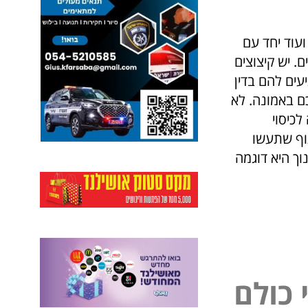
 ועוד יחד עם
ים. יש קיצוצים
ים להם בדין
ם באמונה. לא
לכיסוי
תוף שתעשו
ך היא דוגמה
כ
ו
ל
ם
ל
י
פ
נ
י