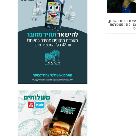
צת דרום השרון,
ני גונן מצטרפת
ט