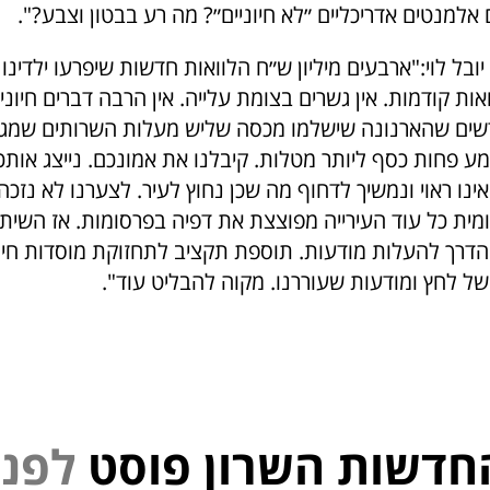
 אלמנטים אדריכליים ״לא חיוניים״? מה רע בבטון וצבע?".
 יובל לוי:"ארבעים מיליון ש״ח הלוואות חדשות שיפרעו ילדינו
הלוואות קודמות. אין גשרים בצומת עלייה. אין הרבה דברים חיוני
שים שהארנונה שישלמו מכסה שליש מעלות השרותים שמגיע
ע פחות כסף ליותר מטלות. קיבלנו את אמונכם. נייצג אותכ
נו ראוי ונמשיך לדחוף מה שכן נחוץ לעיר. לצערנו לא נזכה 
מית כל עוד העירייה מפוצצת את דפיה בפרסומות. אז השי
הדרך להעלות מודעות. תוספת תקציב לתחזוקת מוסדות חינו
 לחץ ומודעות שעוררנו. מקוה להבליט עוד".
חדשות השרון פוסט
נ
פ
ל