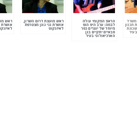
ומשרד
הראפ המקומי עולה
ראש מועצת דרום השרון,
ראש מוע
 תכנון
לבמה: ערב היפ הופ
אושרת גני גונן מצטרפת
אושרת ג
שכונת
מיוחד של יוצרים כפר
לאיזנקוט
לאיזנקו
בעיר
סבאיים יתקיים בגן
הארכיאולוגי בעיר