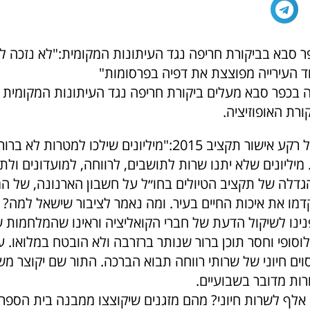
ר סבא בביקורת חריפה נגד העיתונות המקומית:"לא נזכה לכ
ד העירייה מפוצצת את דפיה בפרסומות"
יה בכפר סבא מעלים ביקורת חריפה נגד העיתונות המקומית
רת האופוזיציה.
הטענות עלו על רקע אישור תקציב 2015:"מיליונים שילכו למטרות
 מיליונים שלא יתנו שרות לתושבים, לרווחה, למועדונים ולתי
הגדלה של תקציב הטיולים בחו״ל על חשבון הארנונה, של המ
מו את איכות החיים בעיר. ומה נאמר לציבור שישאל למה? נ
ינו לשיקול הדעת של חברי הקואליציה וראינו שהמלחמות ש
לוסופי וחסר תוכן ברור שנותר ברזרבה ולא הובטח במלואו. 
ים חיוני של שרותי רווחה תבוא הברכה. התור שם יקוצר מש
ות מדובר בשבועיים.
אלף לשרות חיוני? מהם מזגנים שיקוצצו ממבנה בית הספר