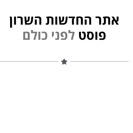
אתר החדשות השרון
י
נ
פ
פוסט
ל
ם
ל