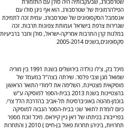
שטרסבורג, שבעקבותיה היה סולן עם התזמורת
הפילהרמונית של שטרסבורג. הוא אף ניגן סולו עם
אנסמבל הסקסופונים של שטרסבורג. עמית זכה לתמיכת
שגרירות צרפת בישראל ועמותת צפונות תרבות. זכה
במלגות קרן התרבות אמריקה-ישראל, סולן וחבר ברביעיות
סקסופונים,בשנים 2005-2014
מיכל בק, צ'לו נולדה בירושלים בשנת 1991 בין מוריה
שמואל מגן וצבי פלסר. שירתה בצה"ל במעמד של
מוסיקאית מצטיינת. השלימה את לימודי התואר הראשון
בהצטיינות בשנת 2013 בבית-הספר למוסיקה ע"ש
בוכמן-מהטה באוניברסיטת תל-אביב בהדרכת הלל צרי.
כיום לומדת לתואר שני בבית-הספר הגבוה למוסיקה
בפרייבורג בכיתתו של ז'אן גיין קייראס. מיכל זוכת מספר
תחרויות, ביניהן תחרות פאול בן-חיים ) 2010 ( והתחרות