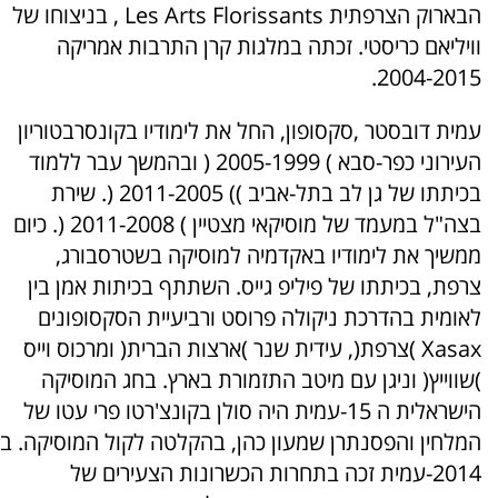
הבארוק הצרפתית Les Arts Florissants , בניצוחו של
וויליאם כריסטי. זכתה במלגות קרן התרבות אמריקה
2004-2015.
עמית דובסטר ,סקסופון, החל את לימודיו בקונסרבטוריון
העירוני כפר-סבא ) 2005-1999 ( ובהמשך עבר ללמוד
בכיתתו של גן לב בתל-אביב )) 2011-2005 (. שירת
בצה"ל במעמד של מוסיקאי מצטיין ) 2011-2008 (. כיום
ממשיך את לימודיו באקדמיה למוסיקה בשטרסבורג,
צרפת, בכיתתו של פיליפ גייס. השתתף בכיתות אמן בין
לאומית בהדרכת ניקולה פרוסט ורביעיית הסקסופונים
Xasax )צרפת(, עידית שנר )ארצות הברית( ומרכוס וייס
)שווייץ( וניגן עם מיטב התזמורת בארץ. בחג המוסיקה
הישראלית ה 15-עמית היה סולן בקונצ'רטו פרי עטו של
המלחין והפסנתרן שמעון כהן, בהקלטה לקול המוסיקה. ב
2014-עמית זכה בתחרות הכשרונות הצעירים של