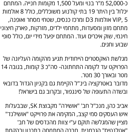
כ-52,000 מ"ר בנוי ומעל 1,500 מקומות חנייה. המתחם
יכלול בין היתר 19 בתי קולנוע משוכללים, כולל 8 אולמות
VIP, 5 אולמות D3 ומרכז כנסים, שטחי מסחר ואופנה,
מתחם מזון ומסעדות, מתחמי ילדים, מזרקות, פארק חיצוני
חינמי, שוק איכרים ועוד. המתחם יפעל מידי יום, כולל סופי
שבוע וחגים.
מגלשת האקסטרים הייחודית תגיע מהקומה העליונה של
הפרויקט עד לקומה התחתונה- סה"כ 3 קומות, בגובה 14
מטר ובאורך 30 מטר.
מדובר באטרקציה בינ"ל הקיימת גם בקניון הגדול בדובאי
ובשדה התעופה של סינגפור, ובקרוב גם בישראל!
אביב כהן, מנכ"ל חב' "אושירה" מקבוצת SK, שבבעלות
איש העסקים סמי קצב, המקימה את פרוייקט "אושילנד"
מציין שהמגלשה תוקם ע"י צוות מהנדסים של חב'
"אטלנטיס" הגרמנית, חברה המתמחה בתכנון ובהקמת