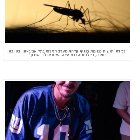
"לכידת יתושות נגועות בנגיף קדחת מערב הנילוס בתל אביב-יפו, בטייבה,
בטירה, בקלנסווה ובמועצה האזורית לב השרון"