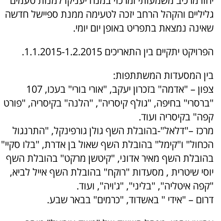
יהוו מרכיב משמעותי ומרכזי במנה יעניקו למנות טעמים
גליליים והקהל הרחב יזכה לטעימה ממנת ספיישל חדשה
שאינה נמצאת בתפריט באופן יום יומי.
הפרויקט יתקיים בין התאריכים 1.1.2015-1.2.2015.
בין המסעדות המשתתפות:
צפון – "אדמה" בזכרון יעקב, "אורי בורי" בעכו, 107
"ברסרי" בחיפה, "גולף קיסריה", "הלנה" בקיסריה, "פורט
קפה" בקיסריה ועוד.
מרכז –"דלאל"-בהובלת השף גולן גורפינקל, "התרנגול
הכחול" ו"קימל" בהובלת השף שאול בן אדרת, "בלו סקיי"
בהובלת השף מאיר אדוני, "קיטשן מרקט" בהובלת השף
יוסי שיטרית , מסעדות "רוקח" בהובלת השף אייל לביא,
"קפה איטליה", "בליני", "ג'ויה", ועוד.
דרום – "אידי " באשדוד, "כרמים" בבאר שבע.