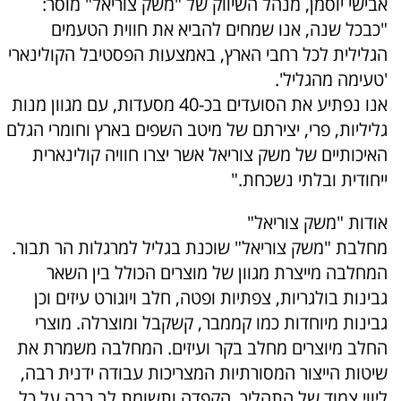
אבישי יוסמן, מנהל השיווק של "משק צוריאל" מוסר:
"כבכל שנה, אנו שמחים להביא את חווית הטעמים
הגלילית לכל רחבי הארץ, באמצעות הפסטיבל הקולינארי
'טעימה מהגליל'.
אנו נפתיע את הסועדים בכ-40 מסעדות, עם מגוון מנות
גליליות, פרי, יצירתם של מיטב השפים בארץ וחומרי הגלם
האיכותיים של משק צוריאל אשר יצרו חוויה קולינארית
ייחודית ובלתי נשכחת."
אודות "משק צוריאל"
מחלבת "משק צוריאל" שוכנת בגליל למרגלות הר תבור.
המחלבה מייצרת מגוון של מוצרים הכולל בין השאר
גבינות בולגריות, צפתיות ופטה, חלב ויוגורט עיזים וכן
גבינות מיוחדות כמו קממבר, קשקבל ומוצרלה. מוצרי
החלב מיוצרים מחלב בקר ועיזים. המחלבה משמרת את
שיטות הייצור המסורתיות המצריכות עבודה ידנית רבה,
ליווי צמוד של התהליך, הקפדה ותשומת לב רבה על כל