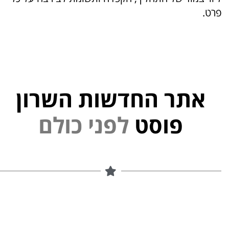
פרט.
אתר החדשות השרון
פוסט
ל
פ
נ
י