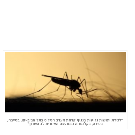
"לכידת יתושות נגועות בנגיף קדחת מערב הנילוס בתל אביב-יפו, בטייבה,
בטירה, בקלנסווה ובמועצה האזורית לב השרון"