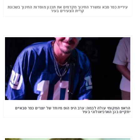
עיריית כפר סבא ומשרד החינוך מקדמים את תכנון מוסדות החינוך בשכונת
קריית הצעירים בעיר
הראפ המקומי עולה לבמה: ערב היפ הופ מיוחד של יוצרים כפר סבאיים
יתקיים בגן הארכיאולוגי בעיר