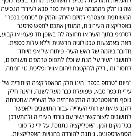
להעלאת המודעות לנסיעה משותפת. מדובר בצעד נוסף
שהינו חלק מהמגמה של עיריית כפר סבא לעידוד הנסיעה
המשותפת ומצטרף למיזם הירוק והמקיים "טרמפ בכפר"
באפליקציה העירונית, המזמין אתכם לחפש פרטנר
לטרמפ בתוך העיר או מחוצה לה באופן חד פעמי או קבוע,
וזאת באמצעות טכנולוגיה חדשנית וללא עלות כספית.
מדובר ביוזמה של ראש העיר- פיתוח של אפ מיוחד
לתושבי העיר על מנת שיוכלו לתפוס טרמפים משותפים,
לחסוך זמן, דלק ולהקטנת זיהום אוויר ופליטת גזי חממה.
"מיזם "טרמפ בכפר" הינו חלק מהאפליקציה הייחודית של
עיריית כפר סבא, שפועלת כבר מעל לשנה, והינה חלק
נוסף מהאסטרטגיה התקשורתית של העירייה שמטרתה
להנגיש את שירותי העירייה עבור התושבים ולאפשר
לתושבים ליצור קשר ישיר עם גורמי העירייה ולהתעדכן
בכל מקום וזמן. האפליקציה נתמכת על ידי כל סוגי
הסמארטפונים, ניתנת להורדה בחנויות האפליקציות.