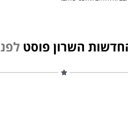
חדשות השרון פוסט
נ
י
פ
ל