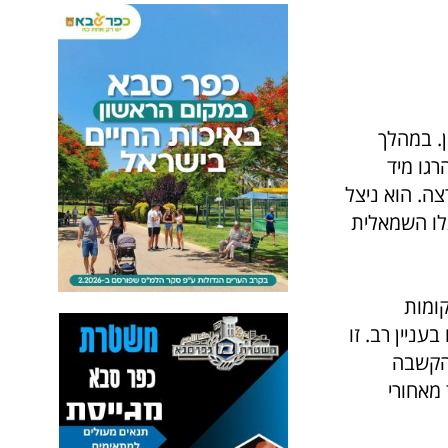
ן. במהלך
גו מיד
ה. הוא ניצל
גלו השמאלית
ומות
עניין רב. זו
ההקשבה
 מאחורי