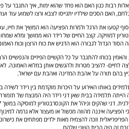
לות רבות כגון האם הוא פחד שהוא ימות, איך התגבר על פ
ם, האם הסכים שילדיו יתגייסו לצבא ורצו לשמוע עוד ועוד
סוף קטעו את הרגל ולמרות הפציעה הוא המשיך את חייו, עס
וריון למוזיקה. קצב החיים של רידר הוא ממושך ומלא שמחו
 הסוד הגדול לגבורה הוא הדגיש את כוח הרצון וכוח האמונ
והאמין בכוחו להתגבר על כל הקשיים הפיזיים והנפשיים הרב
ה לחיים- להציב מטרות ולהגשים אותן במלוא האמונה. לא 
יץ בהם תורה על אהבת המדינה ואהבת עם ישראל.
מידים באותו האירוע על היכרות מוקדמת בין רידר לשירה ב
 הייתה תלמידה בבית שאן דני רידר היה המנצח של תזמורת
י הפציעה איננה מהווה מכשול או מעצור אלא גרמה למינוף 
 הפריפריאלית וזכה להצמיח מאות ילדים מפתחים את כישרונ
רובם זה היה הבית השני שלהם.