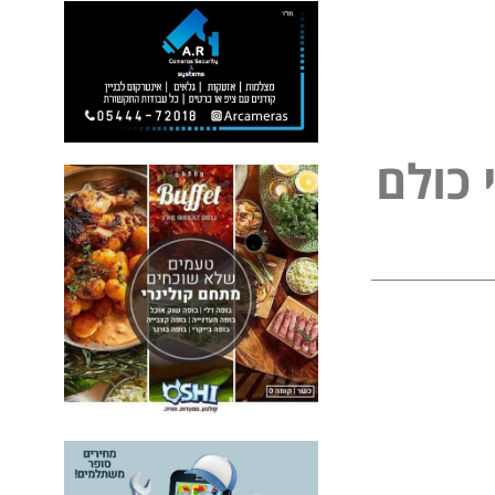
כ
ו
ל
ם
ל