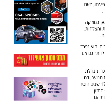
ציעתו, האם
.
ק במוזיקה
ת והצלחות.
ה.
ים. הוא נפרד
לוותר גם אם
כר, מנהלת
 הנוער, בה
היא ניגנה כחלילנית. דני שהקים וניהל את הקונסרבטוריון למוסיקה במשך 17 שנים הוכיח
החזון
ותיהם