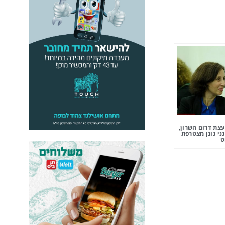
צת דרום השרון,
ני גונן מצטרפת
ט