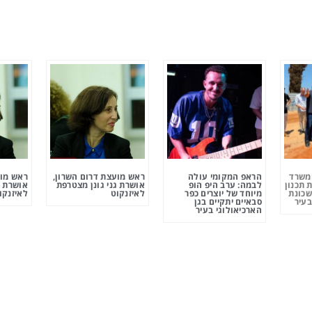
ומשרד
הראפ המקומי עולה
ראש מועצת דרום השרון,
ראש מוע
 תכנון
לבמה: ערב היפ הופ
אושרת גני גונן מצטרפת
אושרת ג
שכונת
מיוחד של יוצרים כפר
לאיזנקוט
לאיזנקו
בעיר
סבאיים יתקיים בגן
הארכיאולוגי בעיר