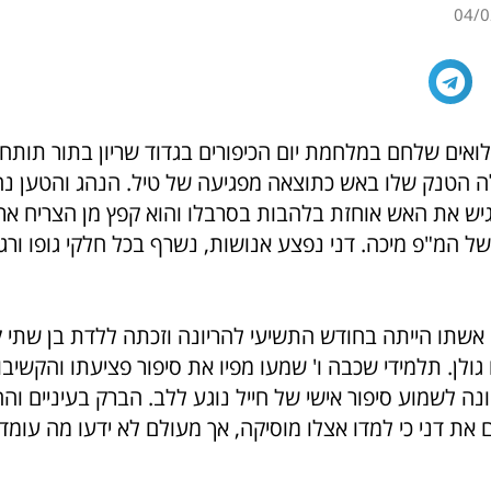
04/0
ילואים שלחם במלחמת יום הכיפורים בגדוד שריון בתור תותח
ה הטנק שלו באש כתוצאה מפגיעה של טיל. הנהג והטען נהר
גיש את האש אוחזת בלהבות בסרבלו והוא קפץ מן הצריח ארצ
של המ"פ מיכה. דני נפצע אנושות, נשרף בכל חלקי גופו ור
אשתו הייתה בחודש התשיעי להריונה וזכתה ללדת בן שתי ק
ולן. תלמידי שכבה ו' שמעו מפיו את סיפור פציעתו והקשיבו ב
ה לשמוע סיפור אישי של חייל נוגע ללב. הברק בעיניים ו
את דני כי למדו אצלו מוסיקה, אך מעולם לא ידעו מה עומד