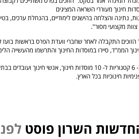
 מנהל המינהל אמר בטקס: "הזוכים בפרס משתייכים לקבוצה 
סדות חינוך מעוררי השראה המציגים
ות, נתינה והצלחה בהישגים לימודיים, בהנחלת ערכים, בטי
צוות מקצועי מסור".
זוכים התקבלה לאחר שחברי וועדת הפרס בראשות בועז קו
וך הממ"ד, סיירו במוסדות החינוך והתרשמו מהעשייה הלימ
הפרס מוענק ב- 6 קטגוריות ל- 10 מוסדות חינוך, אנשי חינוך ועובד
נימיות חינוכיות בכל הארץ.
חדשות השרון פוסט
פ
נ
י
ל