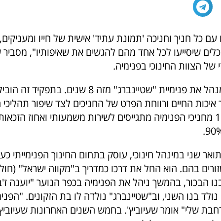
 עם כל חניך וחניכה 'תמונת עתיד' אישית של חייו ומעניקים,
לים שיסייעו לכל אחד מהם להגשים את שאיפותיו", מסביר ש
של הצוות החינוכי בפנימיה.
ארז שעיוביץ', מנהל את פנימיית "שטיינברג" מזה 8 שנים. בת
איכות החיים ורווחת הפרט של החניכים לצד שיפור תהליכי 
והלמידה. 100% מחניכי הפנימיה מתגייסים לשירות משמעותי ואחוז הזכ
תואר שני במינהל חינוכי, עוסק בתחום החינוך הפנימייתי כ
שזורים בהם. הוא החל את דרכו כמדריך ב"מקווה ישראל" (חול
בנו הבכור, בהמשך ניהל את הפנימיה בכפר הנוער "יוענה ז'ב
 נולד בנו השני, וב"שטיינברג" נולדה לו בת הזקונים. "הפני
ת שלי" אומר שעיוביץ'. בחמש השנים האחרונות שעיוביץ'