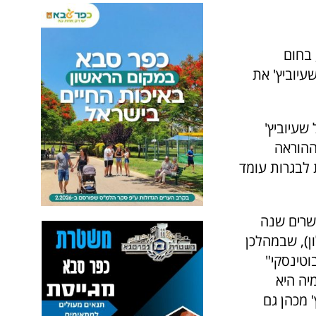
 בחום
עיוביץ' את
פקיד זה הוביל שעיוביץ'
ההוראה
אות לבגרות עומד
עשרים שנה
ון), שבמהלכן
וטינסקי"
מיה היא
 מכהן גם