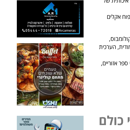
איכותית של
פוח אקלים
לומבוס,
ודית, הערכית
ים בבתי ספר אזוריים,
כ
ו
ל
ם