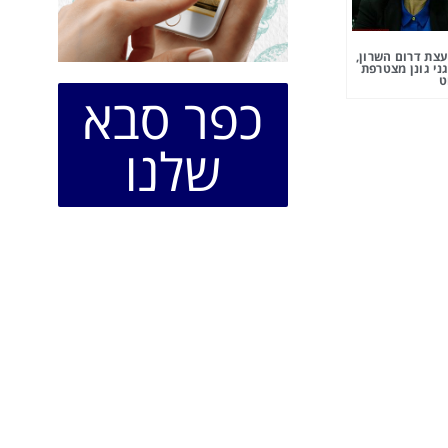
צת דרום השרון,
ני גונן מצטרפת
ט
כפר סבא
שלנו