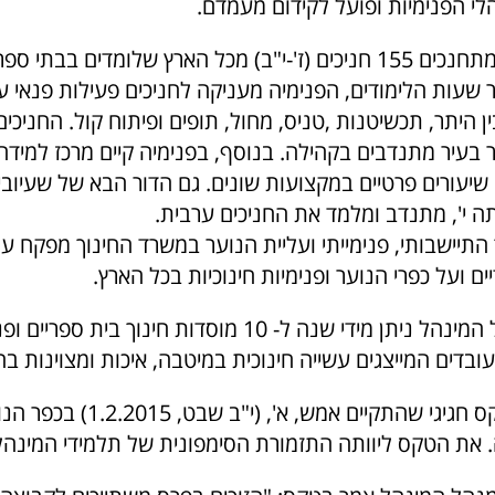
הלי הפנימיות ופועל לקידום מעמדם.
בפנימיה חיים ומתחנכים 155 חניכים (ז'-י"ב) מכל הארץ שלומדים בב
 שעות הלימודים, הפנימיה מעניקה לחניכים פעילות פנאי ע
ין היתר, תכשיטנות ,טניס, מחול, תופים ופיתוח קול. החניכי
בעיר מתנדבים בקהילה. בנוסף, בפנימיה קיים מרכז למידה 
יעורים פרטיים במקצועות שונים. גם הדור הבא של שעיוביץ'
ה י', מתנדב ומלמד את החניכים ערבית.
התיישבותי, פנימייתי ועליית הנוער במשרד החינוך מפקח ע
יים ועל כפרי הנוער ופנימיות חינוכיות בכל הארץ.
פרס החינוך של המינהל ניתן מידי שנה ל- 10 מוסדות חינוך בית ס
עובדים המייצגים עשייה חינוכית במיטבה, איכות ומצוינות בחי
הפרס ניתן בטקס חגיגי שהתקיים אמש, א', (י
. את הטקס ליוותה התזמורת הסימפונית של תלמידי המינהל