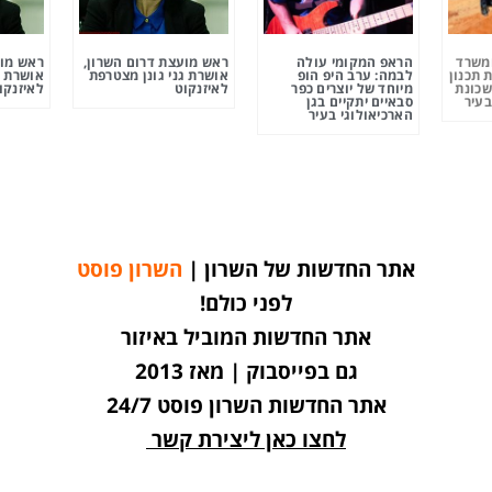
ומשרד
הראפ המקומי עולה
ראש מועצת דרום השרון,
ראש מוע
 תכנון
לבמה: ערב היפ הופ
אושרת גני גונן מצטרפת
אושרת ג
שכונת
מיוחד של יוצרים כפר
לאיזנקוט
לאיזנקו
בעיר
סבאיים יתקיים בגן
הארכיאולוגי בעיר
אתר החדשות של השרון |
השרון פוסט
לפני כולם!
אתר החדשות המוביל באיזור
גם בפייסבוק | מאז 2013
אתר החדשות השרון פוסט 24/7
לחצו כאן ליצירת קשר