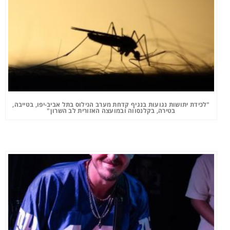
"לכידת יתושות נגועות בנגיף קדחת מערב הנילוס בתל אביב-יפו, בטייבה,
בטירה, בקלנסווה ובמועצה האזורית לב השרון"