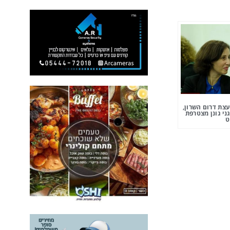
צת דרום השרון,
ני גונן מצטרפת
ט