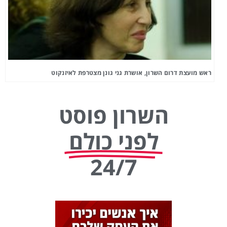
ראש מועצת דרום השרון, אושרת גני גונן מצטרפת לאיזנקוט
השרון פוסט
לפני כולם
24/7