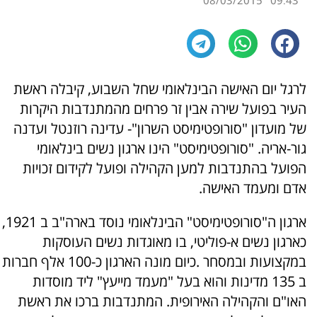
08/03/2015
09:43
לרגל יום האישה הבינלאומי שחל השבוע, קיבלה ראשת
העיר בפועל שירה אבין זר פרחים מהמתנדבות היקרות
של מועדון "סורופטימיסט השרון"- עדינה רוזנטל ועדנה
גור-אריה. "סורופטימיסט" הינו ארגון נשים בינלאומי
הפועל בהתנדבות למען הקהילה ופועל לקידום זכויות
אדם ומעמד האישה.
ארגון ה"סורופטימיסט" הבינלאומי נוסד בארה"ב ב 1921,
כארגון נשים א-פוליטי, בו מאוגדות נשים העוסקות
במקצועות ובמסחר .כיום מונה הארגון כ-100 אלף חברות
ב 135 מדינות והוא בעל "מעמד מייעץ" ליד מוסדות
האו"ם והקהילה האירופית. המתנדבות ברכו את ראשת