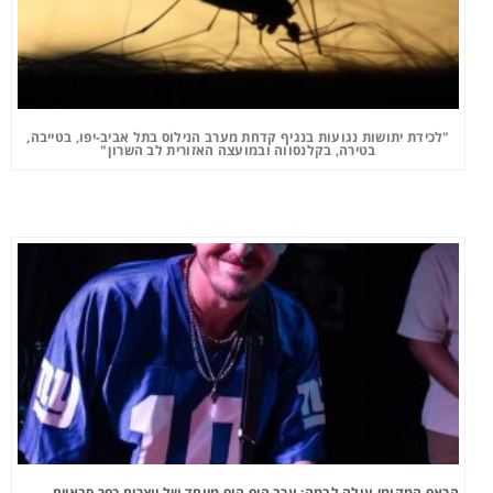
"לכידת יתושות נגועות בנגיף קדחת מערב הנילוס בתל אביב-יפו, בטייבה,
בטירה, בקלנסווה ובמועצה האזורית לב השרון"
הראפ המקומי עולה לבמה: ערב היפ הופ מיוחד של יוצרים כפר סבאיים